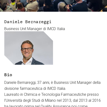
Services and accessibility
Tickets
Contact us
FAQs
Daniele Bernareggi
Business Unit Manager di IMCD Italia
Bio
Daniele Bernareggi, 37 anni, è Business Unit Manager della
divisione farmaceutica di IMCD Italia.
Laureato in Chimica e Tecnologia Farmaceutiche presso
l’Università degli Studi di Milano nel 2013, dal 2013 al 2016
ha lavorato prima nel Quality Assurance poi come