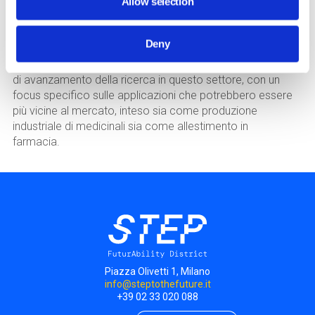
Allow selection
with
Alice Melocchi, Daniele Bernareggi e Lucia Zema
12 Nov 2024 / 18:30 - 20:00
Cost
gratuito
Deny
Accompagneremo il pubblico alla scoperta del reale stato
di avanzamento della ricerca in questo settore, con un
focus specifico sulle applicazioni che potrebbero essere
più vicine al mercato, inteso sia come produzione
industriale di medicinali sia come allestimento in
farmacia.
Piazza Olivetti 1, Milano
info@steptothefuture.it
+39 02 33 020 088