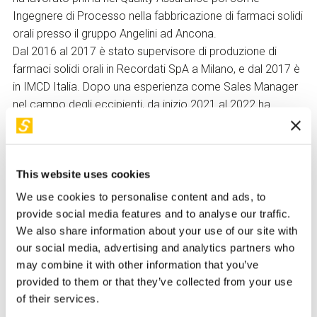
Ingegnere di Processo nella fabbricazione di farmaci solidi
orali presso il gruppo Angelini ad Ancona.
Dal 2016 al 2017 è stato supervisore di produzione di
farmaci solidi orali in Recordati SpA a Milano, e dal 2017 è
in IMCD Italia. Dopo una esperienza come Sales Manager
nel campo degli eccipienti, da inizio 2021 al 2022 ha
ricoperto il ruolo di Technical Product Manager per IMCD
Group, supportando la forza vendita nella promozione
degli eccipienti e gestendo la relazione con un fornitore del
This website uses cookies
gruppo.
Dal gennaio 2023 è Business Unit Manager Pharma di
We use cookies to personalise content and ads, to
IMCD Italia, e gestisce un team che si occupa di diversi
provide social media features and to analyse our traffic.
mercati: eccipienti, APIs, nutraceutico, sintesi farmaceutica
We also share information about your use of our site with
e agrochimica.
our social media, advertising and analytics partners who
may combine it with other information that you’ve
provided to them or that they’ve collected from your use
Back to "I nostri relatori"
of their services.