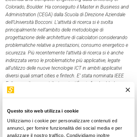
Colorado, Boulder. Ha conseguito il Master in Business and
Administration (CEGA) dalla Scuola di Direzione Aziendale
dell’Università Bocconi. L’attività di ricerca si è svolta
principalmente nell’ambito delle metodologie di
progettazione delle architetture di calcolatori considerando
problematiche relative a prestazioni, consumo energetico e
sicurezza. Più recentemente l’attività di ricerca si è anche
indirizzata verso le problematiche più applicative, legate
all’utilizzo delle nuove tecnologie ICT in ambiti applicativi
diversi quali smart cities e fintech. E’ stata nominata IEEE
Fellow per il suo contributo scientifico in “embedded
systems design”. È coautrice di oltre 300 articoli scientifici
su riviste e conferenze internazionali. Dal 2013 è membro
del Consiglio Superiore della Banca d’Italia e Presidente del
Questo sito web utilizza i cookie
Consiglio di Sorveglianza della Filiale di Milano. Dal 2017 è
Utilizziamo i cookie per personalizzare contenuti ed
membro indipendente del Consiglio di Amministrazione di
annunci, per fornire funzionalità dei social media e per
AVIO S.p.A e di Raiway S.p.A e dal 2021 di Fila Sp.A. Dal
analizzare il nostro traffico. Condividiamo inoltre
2018 è membro del Consiglio di Sorveglianza della