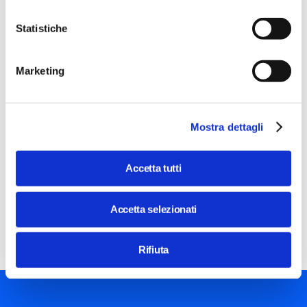
Statistiche
Image
INSPIRING@STEP
Marketing
Donne che investono nel futuro
Workshop
con
Tiziana Monterisi, Fabiana Surace, Stefania
Mostra dettagli
Quaini e Lorenza Morandini
27 Apr 2023 / 18:00 - 19:30
Accetta tutti
Costo
gratuito
La startup è per definizione un'organizzazione che trova
Accetta selezionati
soluzioni attuali a sfide future, il business angel una
persona che permette di muovere i primi passi verso
questi futuri.
Rifiuta