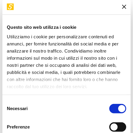
italiano e della comunicazione, trova molto valore nel dare
consapevolezza attraverso i dati ambientali ai propri clienti e
partner. Fan della crescita personale, la fa stare bene poter
Questo sito web utilizza i cookie
essere di aiuto in quello che può fare. Adora gli arcobaleni
perché dopo la tempesta c'è sempre il sereno.
Utilizziamo i cookie per personalizzare contenuti ed
annunci, per fornire funzionalità dei social media e per
analizzare il nostro traffico. Condividiamo inoltre
Torna a "I nostri relatori"
informazioni sul modo in cui utilizzi il nostro sito con i
nostri partner che si occupano di analisi dei dati web,
pubblicità e social media, i quali potrebbero combinarle
I suoi workshop in STEP
con altre informazioni che hai fornito loro o che hanno
raccolto dal tuo utilizzo dei loro servizi.
VIDEO DISPONIBILE
Selezione
Necessari
del
consenso
Preferenze