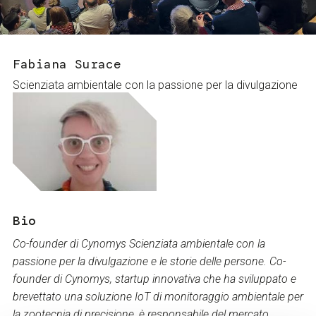
Services and accessibility
Tickets
Contact us
FAQs
Fabiana Surace
Scienziata ambientale con la passione per la divulgazione
Bio
Co-founder di Cynomys Scienziata ambientale con la
passione per la divulgazione e le storie delle persone. Co-
founder di Cynomys, startup innovativa che ha sviluppato e
brevettato una soluzione IoT di monitoraggio ambientale per
la zootecnia di precisione, è responsabile del mercato