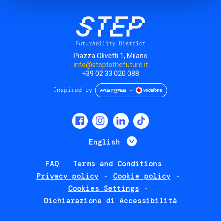
Piazza Olivetti 1, Milano
info@steptothefuture.it
+39 02 33 020 088
Social
menu
List additional 
English
FAQ
Terms and Conditions
Footer
Privacy policy
Cookie policy
policies
Cookies Settings
Dichiarazione di Accessibilità