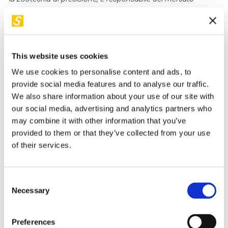
italiano e della comunicazione, trova molto valore nel dare
consapevolezza attraverso i dati ambientali ai propri clienti e
partner. Fan della crescita personale, la fa stare bene poter
essere di aiuto in quello che può fare. Adora gli arcobaleni
This website uses cookies
perché dopo la tempesta c'è sempre il sereno.
We use cookies to personalise content and ads, to
provide social media features and to analyse our traffic.
Back to "I nostri relatori"
We also share information about your use of our site with
our social media, advertising and analytics partners who
may combine it with other information that you’ve
I suoi workshop in STEP
provided to them or that they’ve collected from your use
of their services.
VIDEO AVAILABLE
Consent
Necessary
Selection
Preferences