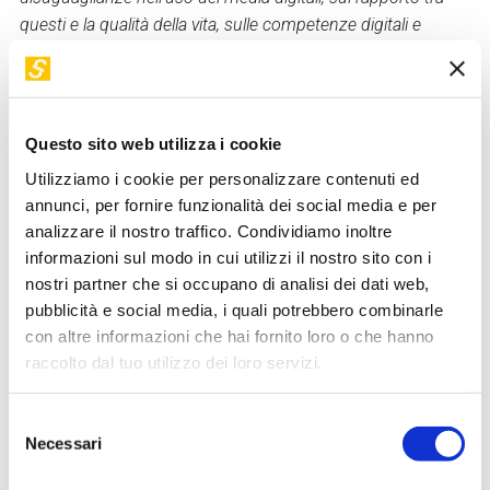
questi e la qualità della vita, sulle competenze digitali e
sull'uso delle tecnologie nell'istruzione. E’ autore di “A dieta
di media. Comunicazione e qualità della vita” (il Mulino), sulle
problematiche della sovrabbondanza comunicativa, e di “Il
digitale a scuola. Rivoluzione o abbaglio?” (il Mulino), un
Questo sito web utilizza i cookie
bilancio delle politiche sulla digitalizzazione dell’istruzione.
Utilizziamo i cookie per personalizzare contenuti ed
Marco Gui è anche tra i fondatori della "Rete dei Patti di
annunci, per fornire funzionalità dei social media e per
comunità per l'educazione digitale" (
www.pattidigitali.it
).
analizzare il nostro traffico. Condividiamo inoltre
informazioni sul modo in cui utilizzi il nostro sito con i
nostri partner che si occupano di analisi dei dati web,
Torna a "I nostri relatori"
pubblicità e social media, i quali potrebbero combinarle
con altre informazioni che hai fornito loro o che hanno
I suoi workshop in STEP
raccolto dal tuo utilizzo dei loro servizi.
Selezione
Necessari
del
consenso