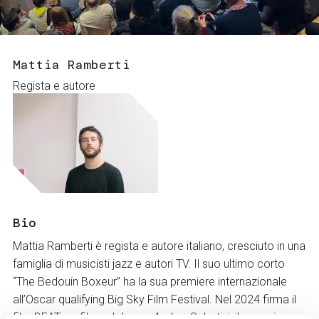
Servizi e accessibilità
Biglietti
Contatti
FAQ
Mattia Ramberti
Regista e autore
Bio
Mattia Ramberti è regista e autore italiano, cresciuto in una
famiglia di musicisti jazz e autori TV. Il suo ultimo corto
“The Bedouin Boxeur” ha la sua premiere internazionale
all’Oscar qualifying Big Sky Film Festival. Nel 2024 firma il
film BEAT: un film sul Jazz e Ambra Sabatini: il suo primo