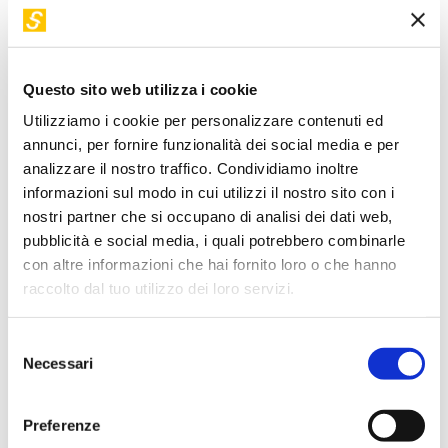
lungometraggio distribuito in sala in tutta Italia.
Attualmente al lavoro su un nuovo film sulla musica a
Napoli, tra documentario e finzione.
Questo sito web utilizza i cookie
Utilizziamo i cookie per personalizzare contenuti ed
Torna a "I nostri relatori"
annunci, per fornire funzionalità dei social media e per
analizzare il nostro traffico. Condividiamo inoltre
informazioni sul modo in cui utilizzi il nostro sito con i
I suoi workshop in STEP
nostri partner che si occupano di analisi dei dati web,
pubblicità e social media, i quali potrebbero combinarle
con altre informazioni che hai fornito loro o che hanno
raccolto dal tuo utilizzo dei loro servizi.
Selezione
Necessari
del
consenso
Preferenze