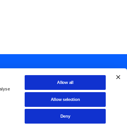
Allow all
alyse
List additional actions
English
Allow selection
Cookie policy
Deny
ssibilità