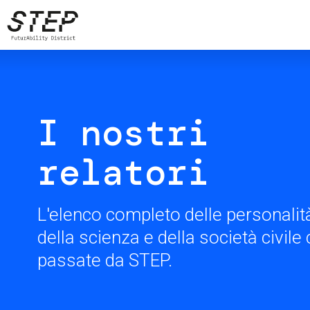
Skip
to
main
content
I nostri
relatori
L'elenco completo delle personalità
della scienza e della società civil
passate da STEP.