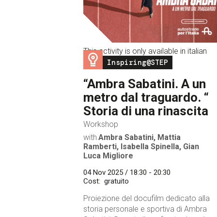
This activity is only available in italian
Image
Inspiring@STEP
“Ambra Sabatini. A un
metro dal traguardo. “
Storia di una rinascita
Workshop
with
Ambra Sabatini, Mattia
Ramberti, Isabella Spinella, Gian
Luca Migliore
04 Nov 2025 / 18:30 - 20:30
Cost
gratuito
Proiezione del docufilm dedicato alla
storia personale e sportiva di Ambra