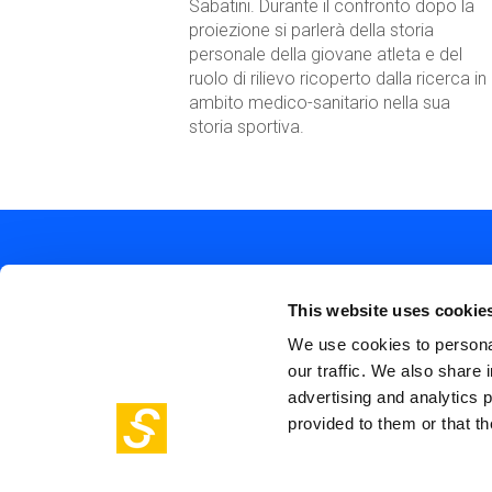
Sabatini. Durante il confronto dopo la
proiezione si parlerà della storia
personale della giovane atleta e del
ruolo di rilievo ricoperto dalla ricerca in
ambito medico-sanitario nella sua
storia sportiva.
This website uses cookie
We use cookies to personal
our traffic. We also share 
Soc
Piazza Olivetti 1, Milano
advertising and analytics 
me
info@steptothefuture.it
provided to them or that th
+39 02 33 020 088
Foo
pol