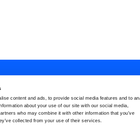
s
ise content and ads, to provide social media features and to an
information about your use of our site with our social media,
ial
partners who may combine it with other information that you’ve
nu
ey’ve collected from your use of their services.
FAQ
Terms and Conditions
Privacy policy
ter
Cookies Settings
Dichiarazione di Acce
icies