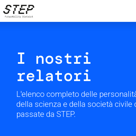
Salta
al
contenuto
principale
I nostri
relatori
L'elenco completo delle personalità
della scienza e della società civil
passate da STEP.