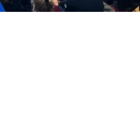
ervizi e accessibilità
Biglietti
ontatti
AQ