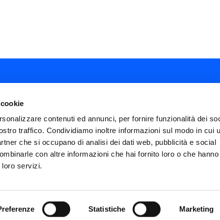
 cookie
rsonalizzare contenuti ed annunci, per fornire funzionalità dei soc
ostro traffico. Condividiamo inoltre informazioni sul modo in cui ut
ial
partner che si occupano di analisi dei dati web, pubblicità e social
nu
ombinarle con altre informazioni che hai fornito loro o che hanno
FAQ
Termini e condizioni
Privacy policy
ter
 loro servizi.
Impostazioni cookies
Dichiarazione di Ac
icies
Preferenze
Statistiche
Marketing
0157
Footer
Fastweb.it
Chi siamo
Fastweb Digita