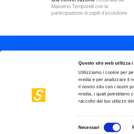
Massimo Temporelli con la
partecipazione di ospiti d'eccezione.
Questo sito web utilizza i
Utilizziamo i cookie per pe
media e per analizzare il n
Soc
Piazza Olivetti 1, Milano
il nostro sito con i nostri 
me
info@steptothefuture.it
media, i quali potrebbero c
+39 02 33 020 088
Foo
raccolto dal tuo utilizzo dei
pol
Selezione
Necessari
del
©
Fastweb SpA
2026 - P.IVA 1287847