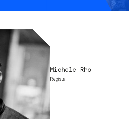
S
C
F
Michele Rho
Regista