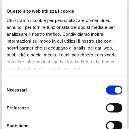
lanciare in Italia, con la duplice missione di aiutare giovani ad
Questo sito web utilizza i cookie
acquisire competenze e professionalità utili ad entrare nel
Utilizziamo i cookie per personalizzare contenuti ed
mondo del lavoro e di supportare le imprese nell’individuare
annunci, per fornire funzionalità dei social media e per
personale con la preparazione e la motivazione di cui hanno
analizzare il nostro traffico. Condividiamo inoltre
bisogno.
informazioni sul modo in cui utilizzi il nostro sito con i
Di questi temi si è occupato anche in due governi come
nostri partner che si occupano di analisi dei dati web,
Capo della Segreteria Tecnica del Ministero dell’Istruzione,
pubblicità e social media, i quali potrebbero combinarle
dell’Università e della Ricerca, seguendo la Riforma della
con altre informazioni che hai fornito loro o che hanno
Scuola, il Piano Nazionale della Ricerca e il Piano Industria
raccolto dal tuo utilizzo dei loro servizi.
4.0 e come Co-Sherpa del G20 Science & Technology in
Cina e Sherpa nel Comitato Future of Production del World
Selezione
Economic Forum.
Necessari
del
consenso
In passato si è occupato anche di internazionalizzazione di
impresa, relazioni internazionali e istituzionali e
Preferenze
collaborazione tra pubblico e privato in American Chamber
of Commerce in Italy, dove ha collaborato con il Governo
Statistiche
Americano per la partecipazione degli Stati Uniti ad Expo