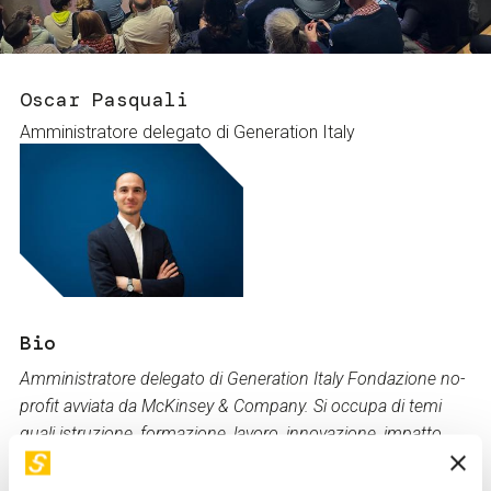
Services and accessibility
Tickets
Contact us
FAQs
Oscar Pasquali
Amministratore delegato di Generation Italy
Bio
Amministratore delegato di Generation Italy Fondazione no-
profit avviata da McKinsey & Company. Si occupa di temi
quali istruzione, formazione, lavoro, innovazione, impatto
sociale, policy-making e collaborazione tra pubblico e
privato. Oggi in Generation, che ha contribuito a portare e