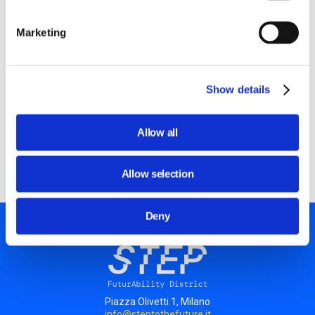
2015.
Marketing
Oscar ha avviato la sua carriera in consulenza strategica
dove ha servito primarie istituzioni, governi e
aziende.
Laureato in Storia presso l’Università degli Studi di
Show details
Trento ha conseguito un Master in Public Management alla
SDA Bocconi.
Allow all
Back to "I nostri relatori"
Allow selection
Deny
Piazza Olivetti 1, Milano
info@steptothefuture.it