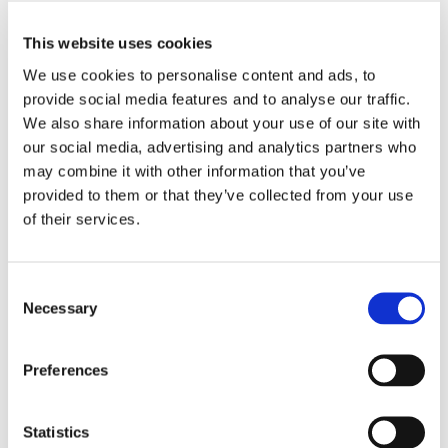
lanciare in Italia, con la duplice missione di aiutare giovani ad
This website uses cookies
acquisire competenze e professionalità utili ad entrare nel
mondo del lavoro e di supportare le imprese nell’individuare
We use cookies to personalise content and ads, to
personale con la preparazione e la motivazione di cui hanno
provide social media features and to analyse our traffic.
bisogno.
We also share information about your use of our site with
our social media, advertising and analytics partners who
Di questi temi si è occupato anche in due governi come
may combine it with other information that you’ve
Capo della Segreteria Tecnica del Ministero dell’Istruzione,
provided to them or that they’ve collected from your use
dell’Università e della Ricerca, seguendo la Riforma della
of their services.
Scuola, il Piano Nazionale della Ricerca e il Piano Industria
4.0 e come Co-Sherpa del G20 Science & Technology in
Cina e Sherpa nel Comitato Future of Production del World
Consent
Necessary
Economic Forum.
Selection
In passato si è occupato anche di internazionalizzazione di
Preferences
impresa, relazioni internazionali e istituzionali e
collaborazione tra pubblico e privato in American Chamber
of Commerce in Italy, dove ha collaborato con il Governo
Statistics
Americano per la partecipazione degli Stati Uniti ad Expo