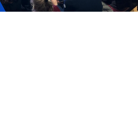
ervizi e accessibilità
Biglietti
ontatti
AQ