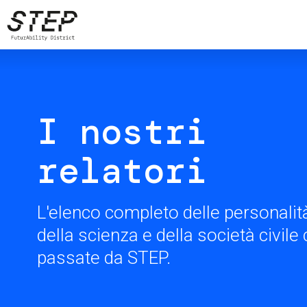
Salta
al
contenuto
principale
I nostri
relatori
L'elenco completo delle personalità
della scienza e della società civil
passate da STEP.