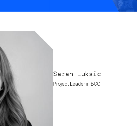
S
C
F
Sarah Luksic
Project Leader in BCG