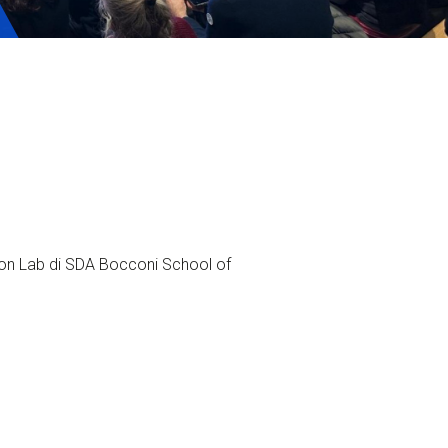
ervizi e accessibilità
Biglietti
ontatti
AQ
ion Lab di SDA Bocconi School of