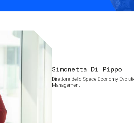
S
C
F
Simonetta Di Pippo
Direttore dello Space Economy Evolut
Management