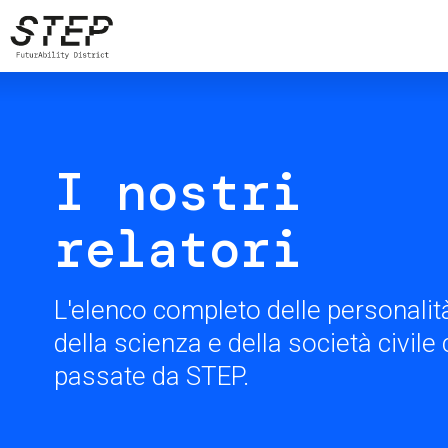
Salta
al
contenuto
principale
I nostri
relatori
L'elenco completo delle personalità
della scienza e della società civil
passate da STEP.