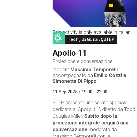
This activity is only available in italian
Image
Tech,SiGira!@STEP
Apollo 11
Proiezione e conversazione
Modera
Massimo Temporelli
accompagnato da
Emilio Cozzi e
Simonetta Di Pippo
11 Sep 2025 / 19:00 - 22:00
STEP presenta una serata speciale
dedicata a "Apollo 11", diretto da Todd
Douglas Miller.
Subito dopo la
proiezione integrale seguirà una
conversazione
moderata da
Massimo Temporelli con la