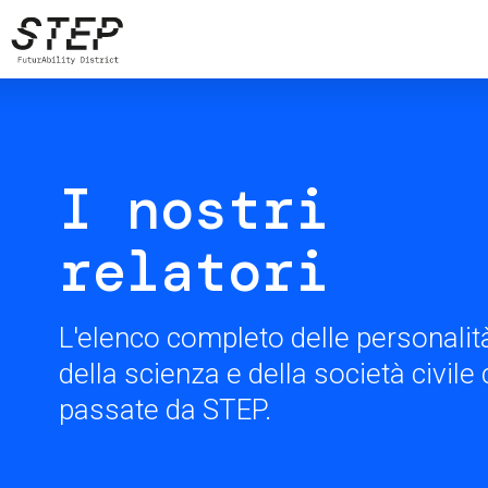
Skip
to
main
content
I nostri
relatori
L'elenco completo delle personalità
della scienza e della società civil
passate da STEP.