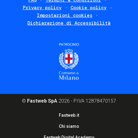
FAQ
Termini e condizioni
Footer
Privacy policy
Cookie policy
policies
Impostazioni cookies
Dichiarazione di Accessibilità
©
Fastweb SpA
2026 - P.IVA 12878470157
Footer
Fastweb.it
corporate
Chi siamo
Fastweb Digital Academy