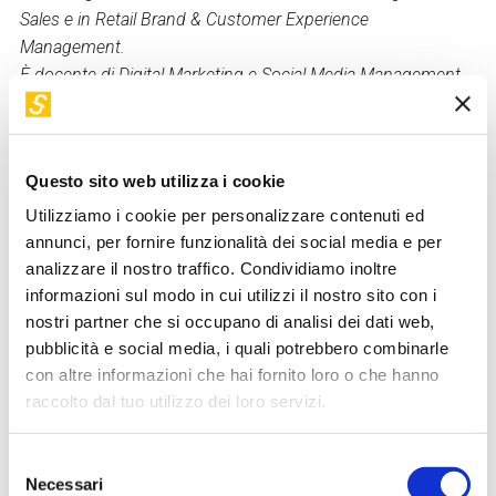
Sales e in Retail Brand & Customer Experience
Management.
È docente di Digital Marketing e Social Media Management
alla Marangoni School of Fashion di Milano.
Nel 2022 ha pubblicato, per Franco Angeli, il libro “Moda e
Metaverso: costruire identità di marca tra NFT, communities
Questo sito web utilizza i cookie
e social commerce” e tiene regolarmente interventi in
contesti italiani e internazionali sul tema del metaverso,
Utilizziamo i cookie per personalizzare contenuti ed
accompagnati dalla pubblicazione di paper accademici.
annunci, per fornire funzionalità dei social media e per
analizzare il nostro traffico. Condividiamo inoltre
informazioni sul modo in cui utilizzi il nostro sito con i
Torna a "I nostri relatori"
nostri partner che si occupano di analisi dei dati web,
pubblicità e social media, i quali potrebbero combinarle
con altre informazioni che hai fornito loro o che hanno
I suoi workshop in STEP
raccolto dal tuo utilizzo dei loro servizi.
VIDEO DISPONIBILE
Selezione
Necessari
del