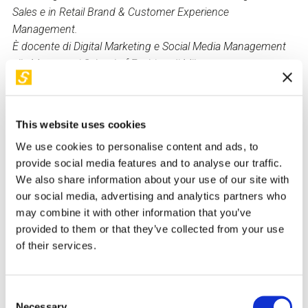
Sales e in Retail Brand & Customer Experience
Management.
È docente di Digital Marketing e Social Media Management
alla Marangoni School of Fashion di Milano.
Nel 2022 ha pubblicato, per Franco Angeli, il libro “Moda e
Metaverso: costruire identità di marca tra NFT, communities
e social commerce” e tiene regolarmente interventi in
This website uses cookies
contesti italiani e internazionali sul tema del metaverso,
We use cookies to personalise content and ads, to
accompagnati dalla pubblicazione di paper accademici.
provide social media features and to analyse our traffic.
We also share information about your use of our site with
Back to "I nostri relatori"
our social media, advertising and analytics partners who
may combine it with other information that you’ve
provided to them or that they’ve collected from your use
I suoi workshop in STEP
of their services.
VIDEO AVAILABLE
Consent
Necessary