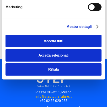
pubblici siano al 100 per cento incorrotti e in cui ogni
Marketing
fondo pubblico sia completamente tracciabile», ha
spiegato il primo ministro Rama. Rimane da capire come
viene programmata Diella e chi vigilerà sul suo lavoro.
Mostra dettagli
D’altronde dietro a ogni macchina - per ora - ci sono
sempre degli esseri umani. Neanche l’intelligenza artificiale
è davvero immune alla corruzione.
Accetta tutti
Accetta selezionati
Rifiuta
Piazza Olivetti 1, Milano
info@steptothefuture.it
+39 02 33 020 088