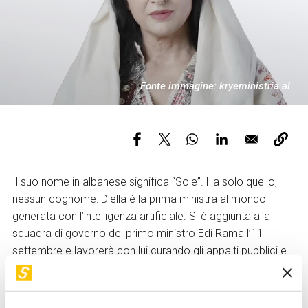
Servizi e accessibilità
Biglietti
Contatti
FAQ
Fonte immagine: kryeministria.al
Il suo nome in albanese significa “Sole”. Ha solo quello,
nessun cognome: Diella è la prima ministra al mondo
generata con l’intelligenza artificiale. Si è aggiunta alla
squadra di governo del primo ministro Edi Rama l’11
settembre e lavorerà con lui curando gli appalti pubblici e
dunque stipulando i contratti con le aziende private.
Diella si presenta come una donna dai lunghi capelli neri