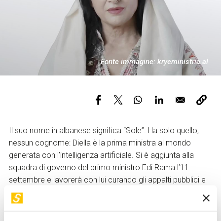
Services and accessibility
Tickets
Contact us
FAQs
Fonte immagine: kryeministria.al
Il suo nome in albanese significa “Sole”. Ha solo quello,
nessun cognome: Diella è la prima ministra al mondo
generata con l’intelligenza artificiale. Si è aggiunta alla
squadra di governo del primo ministro Edi Rama l’11
settembre e lavorerà con lui curando gli appalti pubblici e
dunque stipulando i contratti con le aziende private.
Diella si presenta come una donna dai lunghi capelli neri