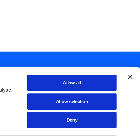
Allow all
alyse
List additional actions
English
Allow selection
Cookie policy
Deny
ssibilità