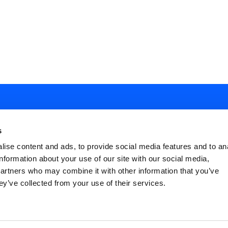
s
ise content and ads, to provide social media features and to an
information about your use of our site with our social media,
ial
partners who may combine it with other information that you’ve
nu
ey’ve collected from your use of their services.
FAQ
Terms and Conditions
Privacy policy
ter
Cookies Settings
Dichiarazione di Acce
icies