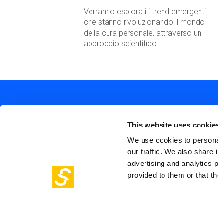
Verranno esplorati i trend emergenti
che stanno rivoluzionando il mondo
della cura personale, attraverso un
approccio scientifico.
This website uses cookie
We use cookies to personal
our traffic. We also share 
Soc
Piazza Olivetti 1, Milano
advertising and analytics 
me
info@steptothefuture.it
provided to them or that th
+39 02 33 020 088
Foo
pol