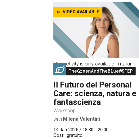
VIDEO AVAILABLE
This activity is only available in italian
Image
TheGreenAndTheBlue@STEP
Il Futuro del Personal
Care: scienza, natura e
fantascienza
Workshop
with
Milena Valentini
14 Jan 2025 / 18:30 - 20:00
Cost
gratuito