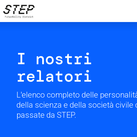
Skip
to
main
content
I nostri
relatori
L'elenco completo delle personalità
della scienza e della società civil
passate da STEP.