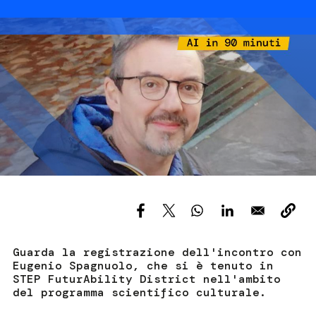
Services and accessibility
Tickets
Image
Contact us
FAQs
Guarda la registrazione dell'incontro con
Eugenio Spagnuolo, che si è tenuto in
STEP FuturAbility District nell'ambito
del programma scientifico culturale.