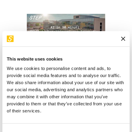
This website uses cookies
We use cookies to personalise content and ads, to
provide social media features and to analyse our traffic.
We also share information about your use of our site with
In questo percorso di 3 incontri esploreremo l’Intelligenza
our social media, advertising and analytics partners who
Artificiale da angolazioni diverse, combinando teoria e
may combine it with other information that you’ve
pratica per scoprire come ottenere il massimo dall'AI
provided to them or that they’ve collected from your use
generativa. Dalle tecniche per comunicare con l’AI, alle
of their services.
applicazioni creative nell’arte digitale, fino agli strumenti
avanzati per la ricerca, ogni incontro offrirà un approccio
diretto e pratico, pensato per professionisti e semplici
Consent