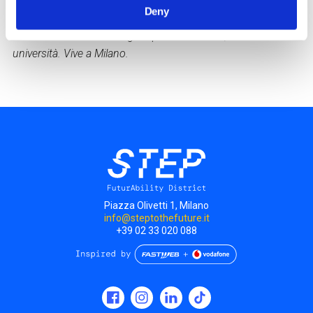
collaborato, tra gli altri, con Focus, Wired e Rai 3. Dai primi
Deny
anni 2000, all’attività giornalistica affianca quella di docente,
tenendo corsi su temi digitali presso aziende, istituzioni e
università. Vive a Milano.
Piazza Olivetti 1, Milano
info@steptothefuture.it
+39 02 33 020 088
Social
menu