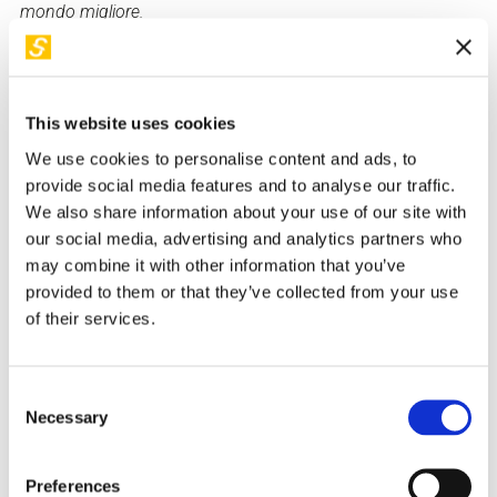
mondo migliore.
Terzo incontro: Professioni spaziali
La corsa allo spazio non è più una questione di governi o
This website uses cookies
di grandi agenzie: è diventata l'avventura di startup
innovative, imprese visionarie e menti creative. In questo
We use cookies to personalise content and ads, to
provide social media features and to analyse our traffic.
incontro, Luca Perri ci guiderà attraverso il panorama in
We also share information about your use of our site with
rapida evoluzione delle professioni spaziali, dove figure
our social media, advertising and analytics partners who
dell'ingegneria collaborano con quelle del design,
may combine it with other information that you’ve
specialisti dei dati lavorano fianco a fianco con esperti di
provided to them or that they’ve collected from your use
materiali, e chi si occupa di biologia spaziale progetta le
of their services.
basi per la vita extraterrestre.
Scopriremo come la democratizzazione dello spazio stia
creando nuove opportunità di lavoro, da chi progetta
Consent
Necessary
Selection
habitat spaziali a chi si specializza in diritto astrale, da chi
gestisce strutture ricettive lunari a chi sviluppa l'agricoltura
marziana, fino a chi si occupa della pulizia spaziale: lo
Preferences