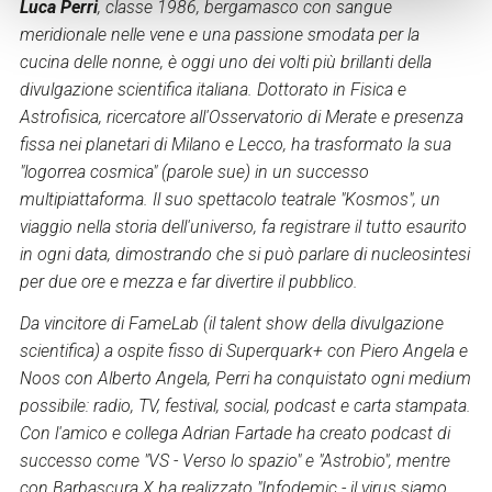
Luca Perri
, classe 1986, bergamasco con sangue
meridionale nelle vene e una passione smodata per la
cucina delle nonne, è oggi uno dei volti più brillanti della
divulgazione scientifica italiana. Dottorato in Fisica e
Astrofisica, ricercatore all'Osservatorio di Merate e presenza
fissa nei planetari di Milano e Lecco, ha trasformato la sua
"logorrea cosmica" (parole sue) in un successo
multipiattaforma. Il suo spettacolo teatrale "Kosmos", un
viaggio nella storia dell'universo, fa registrare il tutto esaurito
in ogni data, dimostrando che si può parlare di nucleosintesi
per due ore e mezza e far divertire il pubblico.
Da vincitore di FameLab (il talent show della divulgazione
scientifica) a ospite fisso di Superquark+ con Piero Angela e
Noos con Alberto Angela, Perri ha conquistato ogni medium
possibile: radio, TV, festival, social, podcast e carta stampata.
Con l'amico e collega Adrian Fartade ha creato podcast di
successo come "VS - Verso lo spazio" e "Astrobio", mentre
con Barbascura X ha realizzato "Infodemic - il virus siamo