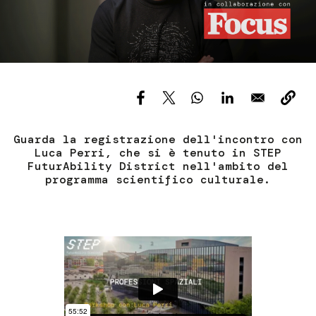
Services and accessibility
Tickets
Contact us
FAQs
Guarda la registrazione dell'incontro con
Luca Perri, che si è tenuto in STEP
FuturAbility District nell'ambito del
programma scientifico culturale.