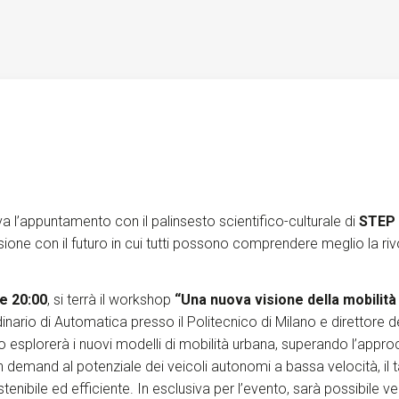
Services and accessibility
Contact us
FAQs
a l’appuntamento con il palinsesto scientifico-culturale di
STEP F
ssione con il futuro in cui tutti possono comprendere meglio la riv
le 20:00
, si terrà il workshop
“Una nuova visione della mobilità 
ario di Automatica presso il Politecnico di Milano e direttore de
 esplorerà i nuovi modelli di mobilità urbana, superando l’approc
on demand al potenziale dei veicoli autonomi a bassa velocità, il 
tenibile ed efficiente. In esclusiva per l’evento, sarà possibile 