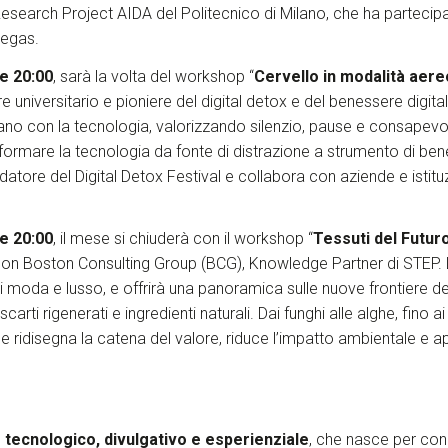
esearch Project AIDA del Politecnico di Milano, che ha partecipa
Vegas.
le 20:00
, sarà la volta del workshop “
Cervello in modalità aereo
universitario e pioniere del digital detox e del benessere digitale
sano con la tecnologia, valorizzando silenzio, pause e consapevo
sformare la tecnologia da fonte di distrazione a strumento di be
fondatore del Digital Detox Festival e collabora con aziende e istit
le 20:00
, il mese si chiuderà con il workshop “
Tessuti del Futuro
 con Boston Consulting Group (BCG), Knowledge Partner di STEP. 
 moda e lusso, e offrirà una panoramica sulle nuove frontiere dei
arti rigenerati e ingredienti naturali. Dai funghi alle alghe, fino 
 ridisegna la catena del valore, riduce l’impatto ambientale e a
o tecnologico, divulgativo e esperienziale
, che nasce per con