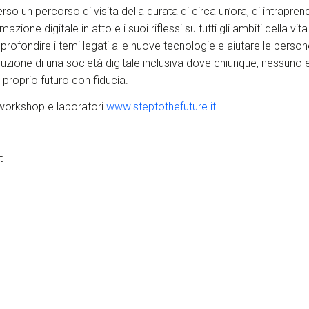
verso un percorso di visita della durata di circa un’ora, di intrapr
one digitale in atto e i suoi riflessi su tutti gli ambiti della vi
ofondire i temi legati alle nuove tecnologie e aiutare le person
uzione di una società digitale inclusiva dove chiunque, nessuno e
proprio futuro con fiducia.
 workshop e laboratori
www.steptothefuture.it
t