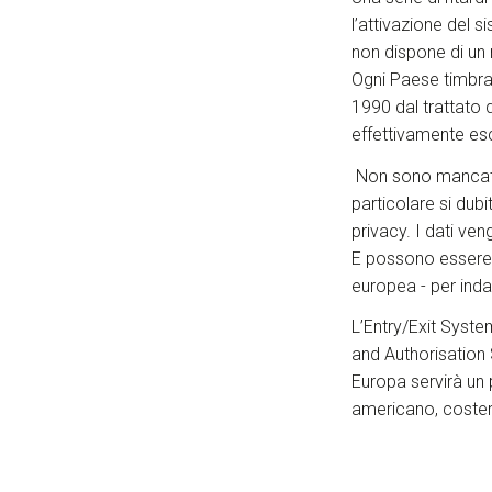
l’attivazione del s
non dispone di un 
Ogni Paese timbra i
1990 dal trattato
effettivamente esc
Non sono mancate l
particolare si du
privacy. I dati ve
E possono essere m
europea - per indag
L’Entry/Exit Syste
and Authorisation
Europa servirà un 
americano, coster