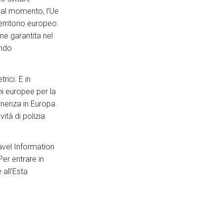
, al momento, l’Ue
erritorio europeo.
ne garantita nel
ando
rici. E in
i europee per la
anenza in Europa.
ità di polizia
avel Information
er entrare in
 all’Esta