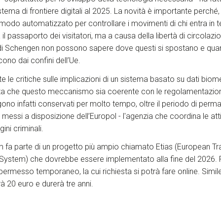
istema di frontiere digitali al 2025. La novità è importante perché
modo automatizzato per controllare i movimenti di chi entra in t
l passaporto dei visitatori, ma a causa della libertà di circolazio
 di Schengen non possono sapere dove questi si spostano e qu
ono dai confini dell’Ue.
e critiche sulle implicazioni di un sistema basato su dati biomet
bita che questo meccanismo sia coerente con le regolamentazion
ngono infatti conservati per molto tempo, oltre il periodo di perm
essi a disposizione dell’Europol - l'agenzia che coordina le attiv
ini criminali.
m fa parte di un progetto più ampio chiamato Etias (European Tr
 System) che dovrebbe essere implementato alla fine del 2026. P
permesso temporaneo, la cui richiesta si potrà fare online. Simile
à 20 euro e durerà tre anni.