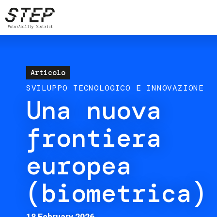
Skip
to
main
content
Articolo
SVILUPPO TECNOLOGICO E INNOVAZIONE
Una nuova
frontiera
europea
(biometrica)
18 February 2026