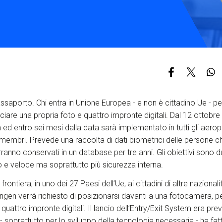
Services and accessibility
Contact us
FAQs
assaporto. Chi entra in Unione Europea - e non è cittadino Ue - pe
ciare una propria foto e quattro impronte digitali. Dal 12 ottobre e
 ed entro sei mesi dalla data sarà implementato in tutti gli aeroport
 membri. Prevede una raccolta di dati biometrici delle persone c
rranno conservati in un database per tre anni. Gli obiettivi sono d
lo e veloce ma soprattutto più sicurezza interna.
 frontiera, in uno dei 27 Paesi dell’Ue, ai cittadini di altre naziona
gen verrà richiesto di posizionarsi davanti a una fotocamera, pe
e quattro impronte digitali. Il lancio dell’Entry/Exit System era prev
i - soprattutto per lo sviluppo della tecnologia necessaria - ha fatt