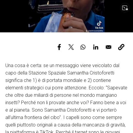
Services and accessibility
Tickets
Contact us
FAQs
Una cosa è certa: se un messaggio viene veicolato dal
capo della Stazione Spaziale Samantha Cristoforetti
significa che 1) è di portata mondiale e 2) contiene
elementi strategici cui porre attenzione. Eccolo: “Sapevate
che oltre due miliardi di persone nel mondo mangiano
insetti? Perché non li provate anche voi? Fanno bene a voi
e al pianeta. Sono Samantha Cristoforetti e vi porterò
all’ultima frontiera del cibo". I capelli sono come sempre
quelli piuttosto originali a causa della mancanza di gravità,
la piattaforma è TikTok. Perché il target sono le giovani