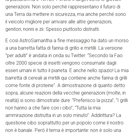
generazioni. Non solo perché rappresentano il futuro di
una Terra da mettere in sicurezza, ma anche perché sono
il veicolo migliore per arrivare alle altre generazioni,
genitori, nonni e zii. Spesso piuttosto distratti.
E così AstroSamantha a fine messaggio ha dato un morso
a una barretta fatta di farina di grillo e mirtilli. La versione
“per adulti” è andata in onda su Twitter: “Secondo la Fao
oltre 2000 specie di insetti vengono consumate dagli
esseri umani in tutto il pianeta. E anche nello spazio! La mia
barretta di cereali ai mirtilli qui contiene anche farina di grilli
come fonte di proteine". A dimostrazione di quanto detto
sopra, alcune reazioni della vecchie generazioni (molte, in
realtà) si sono dimostrate dure: “Preferisco la pizza”, “I grilli
non hanno a che fare con i cibo”, “Tutta la mia
ammirazione distrutta in un solo minuto”. Addirittura? La
questione cibo soprattutto per un popolo come il nostro
non è banale. Però il tema è importante: non è solo una