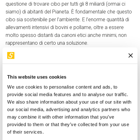
questione di trovare cibo per tutti gli 8 miliardi (ormai ci
siamo) di abitanti del Pianeta. È fondamentale che questo
cibo sia sostenibile per l’ambiente. E l’enorme quantità di
allevamenti intensivi di bovini e pollame, oltre a essere
molto spesso distanti da canoni etici anche minimi, non
rappresentano di certo una soluzione.
Forse per assonanza, ma era stato lo stesso Beppe Grillo
qualche mese fa a sostenere di introdurre gli insetti nelle
mense scolastiche delle scuole elementari. Il momento,
This website uses cookies
come sottolineato dalla posizione presa dal comandate
della Iss, è evidentemente quello giusto per spingere
We use cookies to personalise content and ads, to
sull’acceleratore verso quella che per gli europei e i Paesi
provide social media features and to analyse our traffic.
occidentali in genere, rappresenterebbe una vera
We also share information about your use of our site with
rivoluzione alimentare. Il principe di Danimarca, Federico, a
our social media, advertising and analytics partners who
may combine it with other information that you’ve
New York per il
Citizen Sustainability Summit
, ha mangiato
provided to them or that they’ve collected from your use
un biscotto realizzato dall’azienda estone BugBox condito
of their services.
con grilli essiccati: una soluzione pare gustosa e che