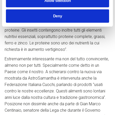
Allow selection
e il loro ciclo vitale comporta l’emissione di pochissimi gas
serra. Sono facilmente collocabili all’interno di un sistema
Deny
di economia circolare, dove fungono da veri e propri
trasformatori di scarti alimentari in nuove preziose
proteine. Gli insetti contengono inoltre tutti gli elementi
nutritivi essenziali, soprattutto proteine complete, grassi,
ferro e zinco. Le proteine sono uno dei nutrienti la cui
richiesta è in aumento vertiginoso".
Estremamente interessante ma non del tutto convincente,
almeno non per tutti. Specialmente come detto in un
Paese come il nostro. A schierarsi contro la nuova via
mostrata da AstroSamantha è intervenuta anche la
Federazione Italiana Cuochi, parlando di prodotti "usati
contro le nostre eccellenze. Questi alimenti sono lontani
anni luce dalla nostra cultura e tradizione gastronomica".
Posizione non dissimile anche da parte di Gian Marco
Centinaio, senatore della Lega che durante il Governo