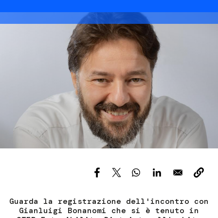
Services and accessibility
Tickets
Image
Contact us
FAQs
Guarda la registrazione dell'incontro con
Gianluigi Bonanomi che si è tenuto in