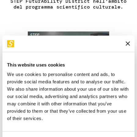
STEP FuturAbility District nell'ambito
del programma scientifico culturale.
This website uses cookies
We use cookies to personalise content and ads, to
provide social media features and to analyse our traffic.
We also share information about your use of our site with
our social media, advertising and analytics partners who
may combine it with other information that you’ve
Dal 30 novembre 2022 il tema dell'intelligenza artificiale è
provided to them or that they’ve collected from your use
diventato popolare: se ne parla ovunque. A volte con
of their services.
entusiasmo, spesso con scetticismo se non con timore,
fino ad arrivare al recente provvedimento di blocco da
parte del garante della Privacy.