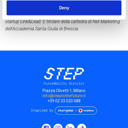
comunicazione digitale (uso strategico di LinkedIn in
particolare) per diverse realtà di formazione sul digitale,
Deny
compresa la Fastweb Digital Academy, ed è il Ceo della
startup Link&Lead. È titolare della cattedra di Net Marketing
dell'Accademia Santa Giulia di Brescia.
Piazza Olivetti 1, Milano
info@steptothefuture.it
+39 02 33 020 088
Social