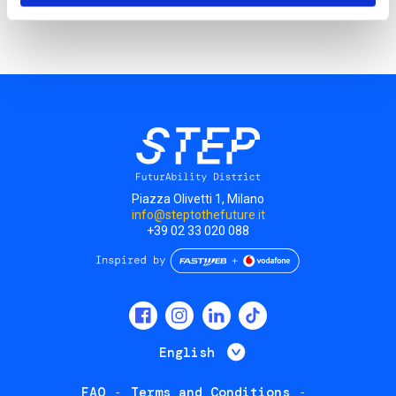
In collaborazione con
Piazza Olivetti 1, Milano
info@steptothefuture.it
+39 02 33 020 088
Social
menu
List additional 
English
FAQ
Terms and Conditions
Footer