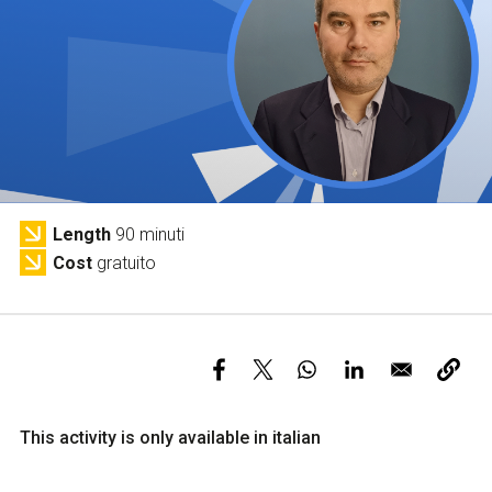
Services and accessibility
Tickets
Contact us
FAQs
Length
90 minuti
Cost
gratuito
This activity is only available in italian