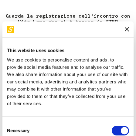
Guarda la registrazione dell'incontro con
Vito Lops che si è tenuto in STEP
FuturAbility District nell'ambito del
programma scientifico culturale.
This website uses cookies
We use cookies to personalise content and ads, to
provide social media features and to analyse our traffic.
We also share information about your use of our site with
our social media, advertising and analytics partners who
may combine it with other information that you’ve
provided to them or that they’ve collected from your use
of their services.
Consent
Necessary
Cosa è davvero Bitcoin? Quali sono le differenze con le
Selection