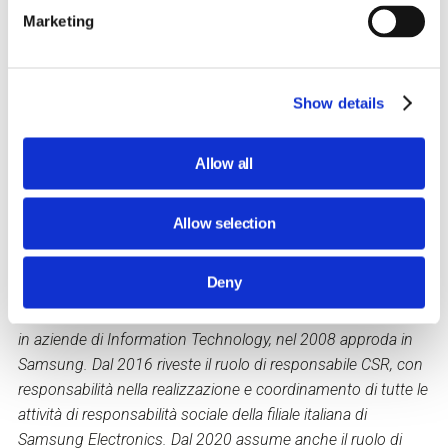
una comunità, sia valorizzato come individuo in grado di
Marketing
portare differenza e cambiamento nel sistema.
Questo workshop chiarisce come trasformare i valori di
un'azienda in un qualcosa di vivo e credibile e spiega
Show details
perché motivare e fidelizzare le persone non sia più solo
un problema delle risorse umane, ma una responsabilità
Allow all
condivisa a tutti i livelli dell'organizzazione.
Allow selection
Deny
Laureata in Marketing e comunicazione all’università IULM di
Milano,
Anastasia Buda
dopo esperienze nel Marketing B2B
in aziende di Information Technology, nel 2008 approda in
Samsung. Dal 2016 riveste il ruolo di responsabile CSR, con
responsabilità nella realizzazione e coordinamento di tutte le
attività di responsabilità sociale della filiale italiana di
Samsung Electronics. Dal 2020 assume anche il ruolo di