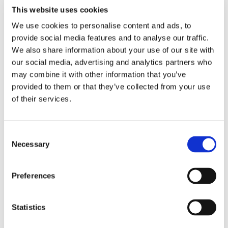
This website uses cookies
We use cookies to personalise content and ads, to
provide social media features and to analyse our traffic.
We also share information about your use of our site with
our social media, advertising and analytics partners who
may combine it with other information that you’ve
provided to them or that they’ve collected from your use
Coltivare la cultura aziendale in uno scenario post
of their services.
pandemico non è questione di cultura della diversità, bensì
dell'unicità.
Consent
Le organizzazioni sono sistemi complessi che uniscono
Necessary
Selection
ormai colleghi che appartengono a 4 generazioni: nello
scontro tra nativi digitali e chi ha iniziato a lavorare in un
Preferences
mondo analogico, tra i diversi significati sociali attribuiti al
lavoro, tra la richiesta di imparzialità e quella di prendere
posizione rispetto a valori sociali, il tema comune sembra
Statistics
essere il doppio bisogno del singolo di sentirsi sia parte di