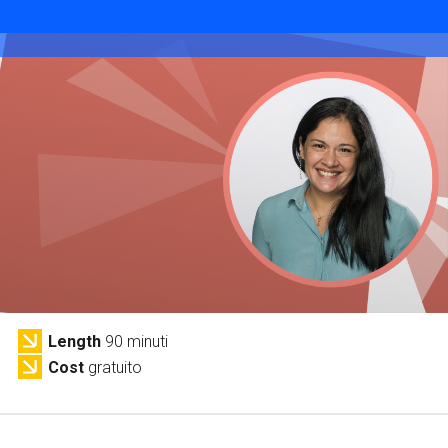
Services and accessibility
Tickets
Contact us
Image
FAQs
Length
90 minuti
Cost
gratuito