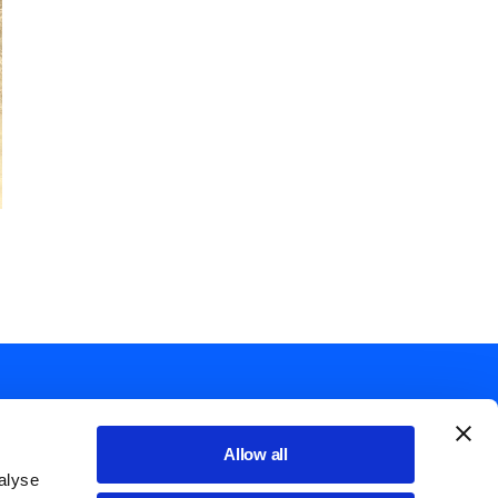
Allow all
alyse