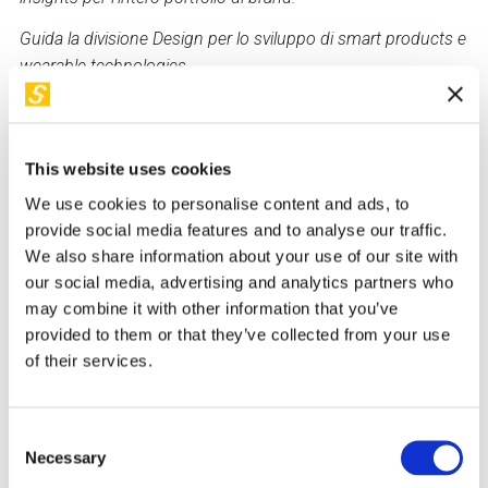
Guida la divisione Design per lo sviluppo di smart products e
wearable technologies.
In passato ha ricoperto incarichi di direzione dell'Istituto
Europeo di Design, del suo Centro Ricerche e della scuola di
Comunicazione e management.
This website uses cookies
E’ membro di diversi Advisory Board di agenzie creative e
We use cookies to personalise content and ads, to
Accademie di Design e Moda
provide social media features and to analyse our traffic.
We also share information about your use of our site with
our social media, advertising and analytics partners who
Back to "I nostri relatori"
may combine it with other information that you’ve
provided to them or that they’ve collected from your use
of their services.
I suoi workshop in STEP
Consent
Necessary
Selection