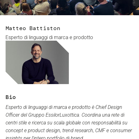
Services and accessibility
Tickets
Contact us
FAQs
Matteo Battiston
Esperto di linguaggi di marca e prodotto
Bio
Esperto di linguaggi di marca e prodotto è Chief Design
Officer del Gruppo EssilorLuxottica. Coordina una rete di
centri stile e ricerca su scala globale con responsabilità su
concept e product design, trend research, CMF e consumer
insights per l’intero portfolio di brand.