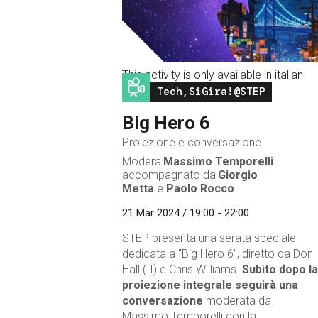
This activity is only available in italian
Image
Tech,SiGira!@STEP
Big Hero 6
Proiezione e conversazione
Modera
Massimo Temporelli
accompagnato da
Giorgio
Metta
e
Paolo Rocco
21 Mar 2024 / 19:00 - 22:00
STEP presenta una serata speciale
dedicata a "Big Hero 6", diretto da Don
Hall (II) e Chris Williams.
Subito dopo la
proiezione integrale seguirà una
conversazione
moderata da
Massimo Temporelli con la