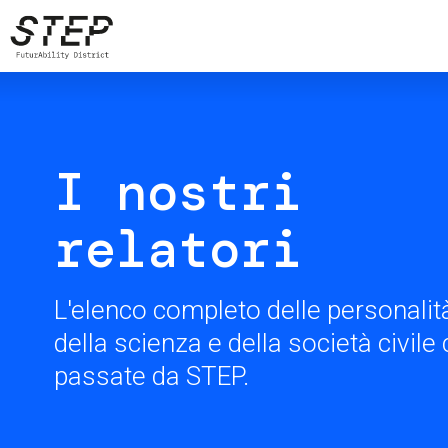
Skip
to
main
content
I nostri
relatori
L'elenco completo delle personalità
della scienza e della società civil
passate da STEP.