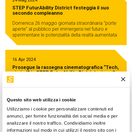
24 Mag 2024
STEP FuturAbility District festeggia il suo
secondo compleanno
Domenica 26 maggio giornata straordinaria “porte
aperte” al pubblico per immergersi nel futuro e
sperimentare le potenzialità della realtà aumentata
16 Apr 2024
Prosegue la rassegna cinematografica “Tech,
si gira!” in STEP FuturAbility District: giovedì
23 aprile il film “Ready Player One”
Giovedì 23 aprile, dalle 18:30 alle 22:00 STEP
FuturAbility District propone la proiezione del film
Ready Player One
Questo sito web utilizza i cookie
Utilizziamo i cookie per personalizzare contenuti ed
annunci, per fornire funzionalità dei social media e per
analizzare il nostro traffico. Condividiamo inoltre
28 Mar 2024
informazioni sul modo in cui utilizzi il nostro sito con i