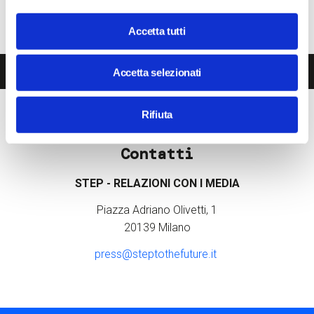
Paginazione
Prima
« First
Pagina
‹‹
…
Pagina
5
Pagina
6
Pagina
7
Pagina
8
Pagina
9
Pagi
10
pagina
Pagina
11
Pagina
12
precedente
Pagina
13
…
Pagina
››
Ultima
Last »
attuale
Accetta tutti
successiva
pagina
Tutti i comunicati stampa
Accetta selezionati
Rifiuta
Contatti
STEP - RELAZIONI CON I MEDIA
Piazza Adriano Olivetti, 1
20139 Milano
press@steptothefuture.it