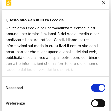
“Fattore 1%. Piccole abitudini per grandi risultati” (tradotto in
più di 10 paesi) che ha ispirato migliaia di persone a
migliorarsi.
Questo sito web utilizza i cookie
Utilizziamo i cookie per personalizzare contenuti ed
annunci, per fornire funzionalità dei social media e per
analizzare il nostro traffico. Condividiamo inoltre
Torna a "I nostri relatori"
informazioni sul modo in cui utilizzi il nostro sito con i
nostri partner che si occupano di analisi dei dati web,
I suoi workshop in STEP
pubblicità e social media, i quali potrebbero combinarle
con altre informazioni che hai fornito loro o che hanno
raccolto dal tuo utilizzo dei loro servizi.
Selezione
Necessari
del
consenso
Preferenze