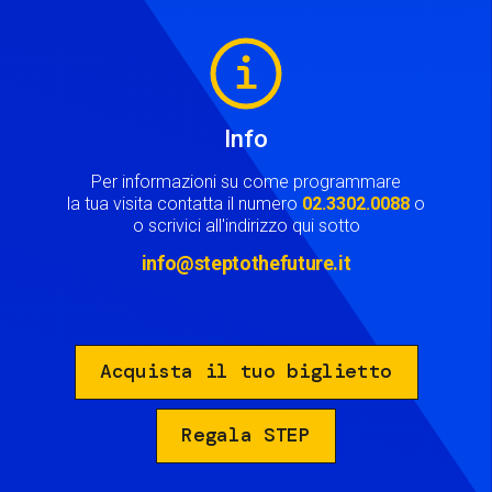
Image
Info
Per informazioni su come programmare
la tua visita contatta il numero
02.3302.0088
o
o scrivici all'indirizzo qui sotto
info@steptothefuture.it
Acquista il tuo biglietto
Regala STEP