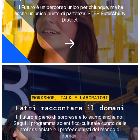
Il Futuro è un percorso unico per chiunque, ma ha
anche un unico punto di partenza: STEP FuturAbility
District.
Immagine
WORKSHOP, TALK E LABORATORI
Fatti raccontare il domani
Il Futuro è pieno di sorprese e lo siamo anche noi.
Segui il programma scientifico-culturale curato dalle
professioniste e i professionisti del mondo di
domani.