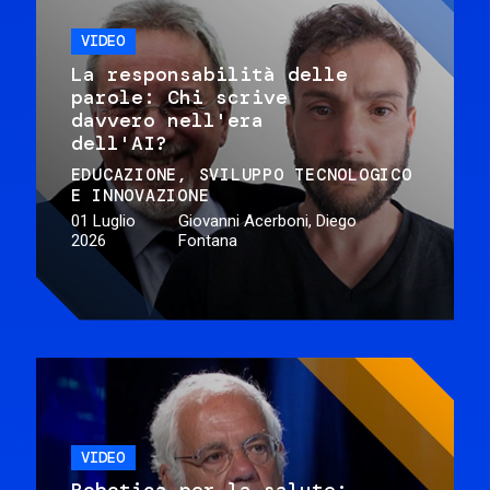
VIDEO
La responsabilità delle
parole: Chi scrive
davvero nell'era
dell'AI?
EDUCAZIONE
SVILUPPO TECNOLOGICO
E INNOVAZIONE
01 Luglio
Giovanni Acerboni, Diego
2026
Fontana
VIDEO
Robotica per la salute: