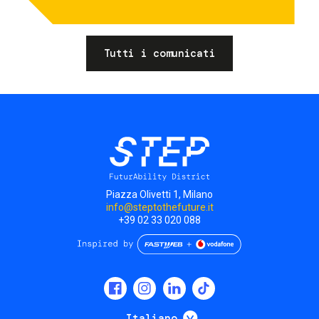
Tutti i comunicati
Piazza Olivetti 1, Milano
info@steptothefuture.it
+39 02 33 020 088
Social
menu
Mostra ulteriori
Italiano