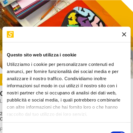
Questo sito web utilizza i cookie
Utilizziamo i cookie per personalizzare contenuti ed
annunci, per fornire funzionalità dei social media e per
Image
analizzare il nostro traffico. Condividiamo inoltre
SUNDAY@STEP
informazioni sul modo in cui utilizzi il nostro sito con i
Come funziona il cervello?
nostri partner che si occupano di analisi dei dati web,
pubblicità e social media, i quali potrebbero combinarle
Laboratorio
con altre informazioni che hai fornito loro o che hanno
20 Set 2026 / 11:15 - 13:00
raccolto dal tuo utilizzo dei loro servizi.
Costo
gratuito
Proveremo a costruire un cervello in cartoncino cercando di
Selezione