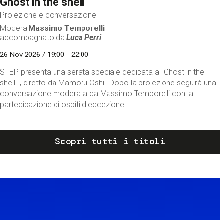
Ghost in the shell
Proiezione e conversazione
Modera
Massimo Temporelli
accompagnato da
Luca Perri
26 Nov 2026 / 19:00 - 22:00
STEP presenta una serata speciale dedicata a "Ghost in the
shell ", diretto da Mamoru Oshii. Dopo la proiezione seguirà una
conversazione moderata da Massimo Temporelli con la
partecipazione di ospiti d'eccezione.
Scopri tutti i titoli