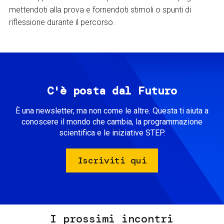
mettendoti alla prova e fornendoti stimoli o spunti di
riflessione durante il percorso.
C'è posta dal Futuro
È una newsletter, ma non come le altre. Questa ti aiuta a
conoscere il mondo che cambia, la programmazione
scientifica e le iniziative STEP.
Iscriviti qui
I prossimi incontri