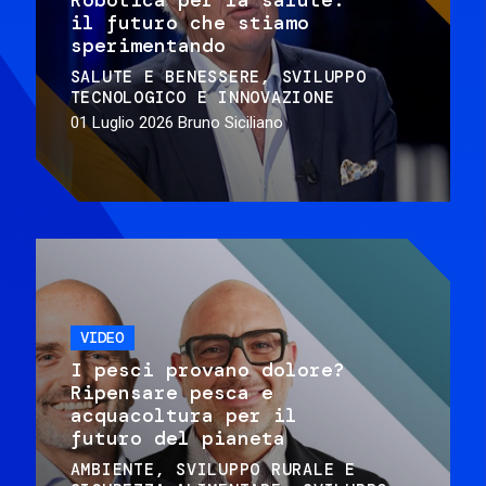
il futuro che stiamo
sperimentando
SALUTE E BENESSERE
SVILUPPO
TECNOLOGICO E INNOVAZIONE
01 Luglio 2026
Bruno Siciliano
VIDEO
I pesci provano dolore?
Ripensare pesca e
acquacoltura per il
futuro del pianeta
AMBIENTE
SVILUPPO RURALE E