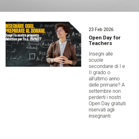
Services and accessibility
Tickets
Contact us
FAQs
23 Feb 2026
Open Day for
Teachers
Insegni alle
scuole
secondarie di I e
II grado o
all'ultimo anno
delle primarie? A
settembre non
perderti i nostri
Open Day gratuiti
riservati agli
insegnanti.