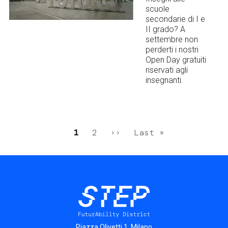
scuole
secondarie di I e
II grado? A
settembre non
perderti i nostri
Open Day gratuiti
riservati agli
insegnanti.
Pagination
Current
1
Page
2
Next
››
Last
Last »
page
page
page
Piazza Olivetti 1, Milano