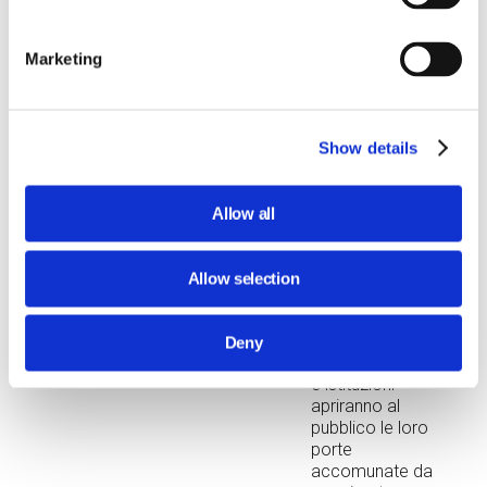
Open Day gratuiti
riservati agli
insegnanti.
Marketing
Show details
29 Feb 2024
STEP con
Allow all
MuseoCity
2024 per
promuovere la
Allow selection
cultura e
l'innovazione
Dall’1 al 5 marzo
Deny
oltre 100 musei
e istituzioni
apriranno al
pubblico le loro
porte
accomunate da