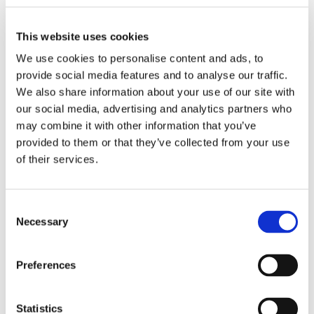
Dal 19 al 22
settembre
2024
appuntamento
in
This website uses cookies
Piazza Olivetti a
Milano
We use cookies to personalise content and ads, to
provide social media features and to analyse our traffic.
We also share information about your use of our site with
our social media, advertising and analytics partners who
may combine it with other information that you’ve
01 Aug 2024
provided to them or that they’ve collected from your use
Open Day per
of their services.
Insegnanti
Insegni alle
scuole
Consent
secondarie di I e
Necessary
Selection
II grado o
all'ultimo anno
delle primarie? A
Preferences
settembre ed
ottobre non
perderti i nostri
Statistics