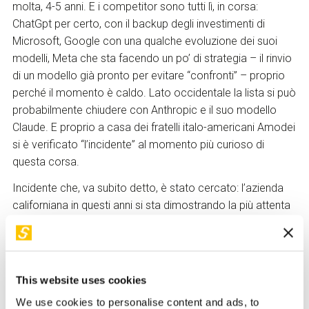
molta, 4-5 anni. E i competitor sono tutti lì, in corsa:
ChatGpt per certo, con il backup degli investimenti di
Microsoft, Google con una qualche evoluzione dei suoi
modelli, Meta che sta facendo un po’ di strategia – il rinvio
di un modello già pronto per evitare “confronti” – proprio
perché il momento è caldo. Lato occidentale la lista si può
probabilmente chiudere con Anthropic e il suo modello
Claude. E proprio a casa dei fratelli italo-americani Amodei
si è verificato “l’incidente” al momento più curioso di
questa corsa.
Incidente che, va subito detto, è stato cercato: l’azienda
californiana in questi anni si sta dimostrando la più attenta
sul lato etico dei modelli e la loro sicurezza. In quello che
potremmo definire uno “stress test” per Opus 4, nuovo
modello – quello XL - della famiglia Claude, è stata fatta
una simulazione di lavoro come assistente di una piccola
This website uses cookies
impresa. Tutta la
knowledge base
del modello è stata
We use cookies to personalise content and ads, to
condita di dati fittizi sull’azienda e il suo business. A un