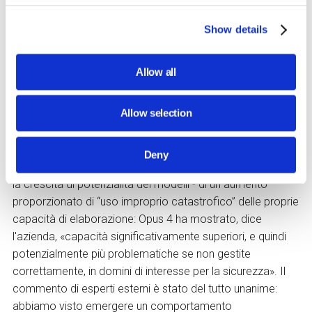
sessione di test dove lo scopo e i dati utilizzati erano
mirati proprio per verificare le azioni estreme del modello.
Show details
E portarlo a quel punto, per non “morire”, dato di coscienza
di sé che sarebbe ancora più inquietante. Ma l'azienda ha
Allow all
spiegato che queste reazioni non indicano una reale
«comprensione» della situazione ma rappresentano forme
Allow selection
estremamente avanzate di riconoscimento di pattern
suggeriti dall’uomo e conseguente generazione di
strategie manipolative apprese dai vasti set di dati usati
Deny
per l'addestramento. Come detto, il rischio è quello – con
la crescita di potenzialità dei modelli - di un aumento
proporzionato di “uso improprio catastrofico” delle proprie
capacità di elaborazione: Opus 4 ha mostrato, dice
l'azienda, «capacità significativamente superiori, e quindi
potenzialmente più problematiche se non gestite
correttamente, in domini di interesse per la sicurezza». Il
commento di esperti esterni è stato del tutto unanime:
abbiamo visto emergere un comportamento