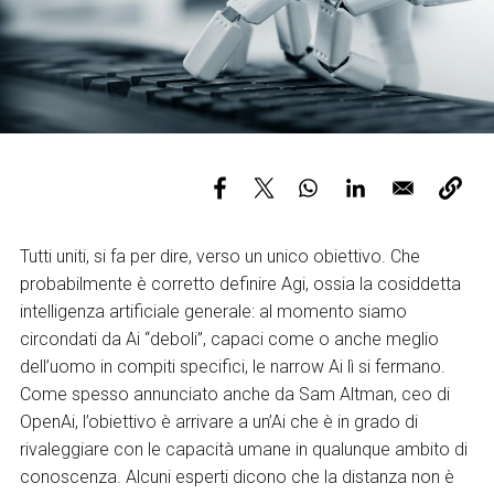
Services and accessibility
Tickets
Contact us
FAQs
Tutti uniti, si fa per dire, verso un unico obiettivo. Che
probabilmente è corretto definire Agi, ossia la cosiddetta
intelligenza artificiale generale: al momento siamo
circondati da Ai “deboli”, capaci come o anche meglio
dell’uomo in compiti specifici, le narrow Ai lì si fermano.
Come spesso annunciato anche da Sam Altman, ceo di
OpenAi, l’obiettivo è arrivare a un’Ai che è in grado di
rivaleggiare con le capacità umane in qualunque ambito di
conoscenza. Alcuni esperti dicono che la distanza non è