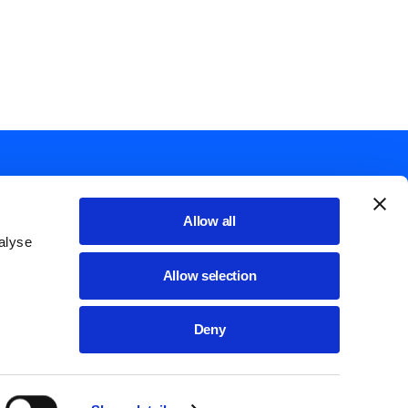
Allow all
alyse
List additional actions
English
Allow selection
Cookie policy
Deny
ssibilità