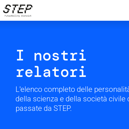
Skip
to
main
content
I nostri
relatori
L'elenco completo delle personalità
della scienza e della società civil
passate da STEP.