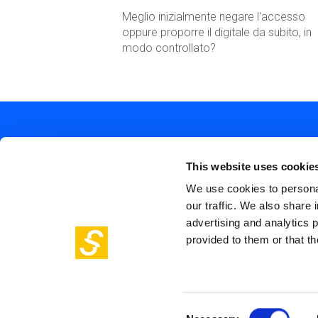
Meglio inizialmente negare l'accesso
oppure proporre il digitale da subito, in
modo controllato?
This website uses cookie
We use cookies to personal
our traffic. We also share 
Soc
Piazza Olivetti 1, Milano
advertising and analytics 
me
info@steptothefuture.it
provided to them or that th
+39 02 33 020 088
Foo
pol
Consent