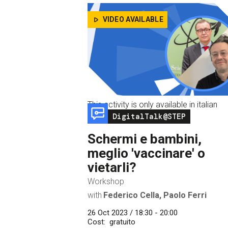
VIDEO AVAILABLE
This activity is only available in italian
Image
DigitalTalk@STEP
Schermi e bambini,
meglio 'vaccinare' o
vietarli?
Workshop
with
Federico Cella, Paolo Ferri
26 Oct 2023 / 18:30 - 20:00
Cost
gratuito