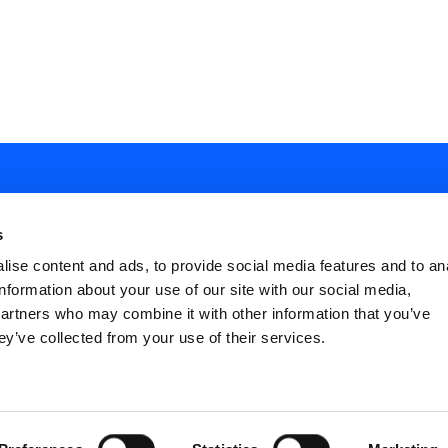
s
ise content and ads, to provide social media features and to an
information about your use of our site with our social media,
ial
partners who may combine it with other information that you’ve
nu
ey’ve collected from your use of their services.
FAQ
Terms and Conditions
Privacy policy
ter
Cookies Settings
Dichiarazione di Acce
icies