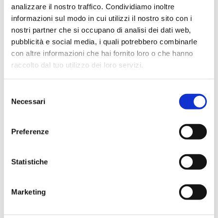
analizzare il nostro traffico. Condividiamo inoltre
informazioni sul modo in cui utilizzi il nostro sito con i
nostri partner che si occupano di analisi dei dati web,
VIDEO
pubblicità e social media, i quali potrebbero combinarle
Un anno con ChatGPT: Genio
con altre informazioni che hai fornito loro o che hanno
della lampada digitale o
raccolto dal tuo utilizzo dei loro servizi.
Vaso di Pandora?
SVILUPPO TECNOLOGICO E INNOVAZIONE
Selezione
04 Dicembre 2023
Federico Cabitza
Necessari
del
consenso
Preferenze
Statistiche
ARTICOLO
Perché gli sconti online
Marketing
sono meno attraenti?
EDUCAZIONE