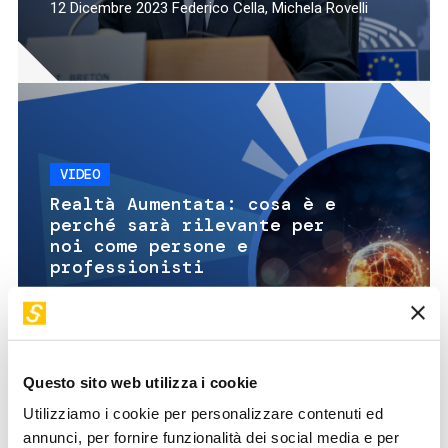
12 Dicembre 2023
Federico Cella, Michela Rovelli
VIDEO
Realtà Aumentata: cosa è e
perché sarà rilevante per
noi come persone e
professionisti
SVILUPPO TECNOLOGICO E INNOVAZIONE
06
Lorenzo Montagna, Katherina
Dicembre
Ufnarovskaia, Fabio Codebue e Donato De
2023
leso
Questo sito web utilizza i cookie
Utilizziamo i cookie per personalizzare contenuti ed
annunci, per fornire funzionalità dei social media e per