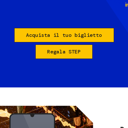
i
Acquista il tuo biglietto
Regala STEP