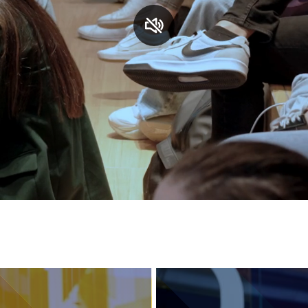
S
C
F