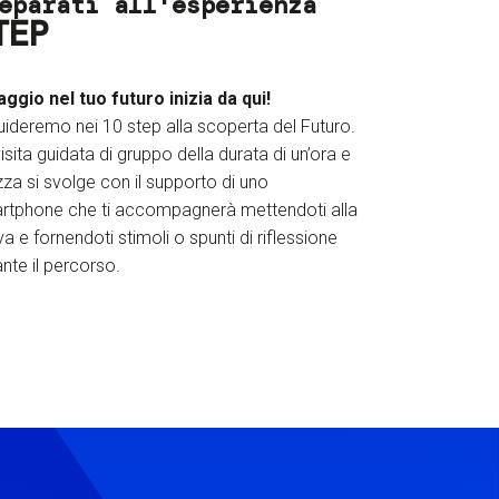
eparati all'esperienza
TEP
iaggio nel tuo futuro inizia da qui!
uideremo nei 10 step alla scoperta del Futuro.
isita guidata di gruppo della durata di un’ora e
za si svolge con il supporto di uno
rtphone che ti accompagnerà mettendoti alla
a e fornendoti stimoli o spunti di riflessione
nte il percorso.