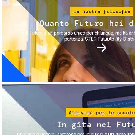
La nostra filosofia
Quanto Futuro hai d
Il Futuro è un percorso unico per chiunque, ma ha an
partenza: STEP FuturAbility Distri
Immagine
Attività per le scuole
In gita nel Fut
Un viaggio ricco di sorprese per le classi dall'ultimo anno