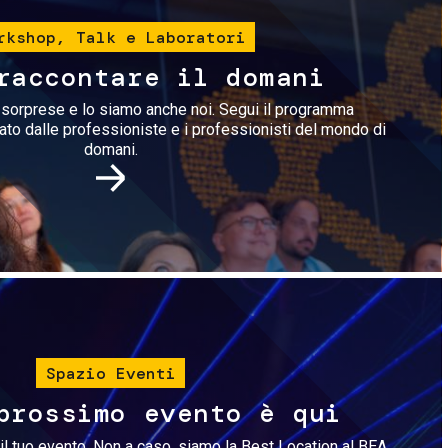
rkshop, Talk e Laboratori
raccontare il domani
i sorprese e lo siamo anche noi. Segui il programma
rato dalle professioniste e i professionisti del mondo di
domani.
Immagine
Spazio Eventi
prossimo evento è qui
il tuo evento. Non a caso, siamo la Best Location al BEA