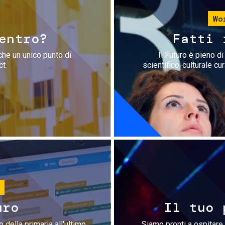
Wo
entro?
Fatti 
che un unico punto di
Il Futuro è pieno d
ct.
scientifico-culturale cu
uro
Il tuo 
 della primaria all'ultimo
Siamo pronti a ospitare 