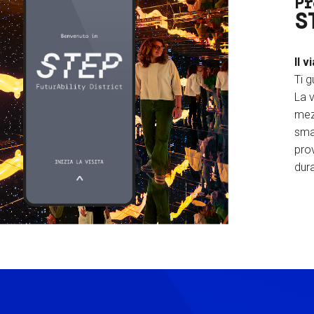
Pr
S
Il v
Ti g
La v
mez
sma
prov
dura