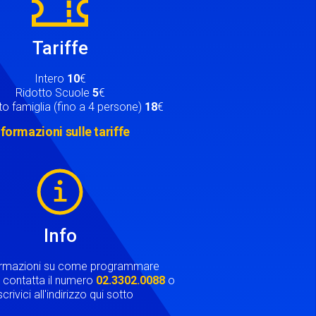
Tariffe
Intero
10
€
Ridotto Scuole
5
€
o famiglia (fino a 4 persone)
18
€
nformazioni sulle tariffe
Info
ormazioni su come programmare
ta contatta il numero
02.3302.0088
o
crivici all'indirizzo qui sotto