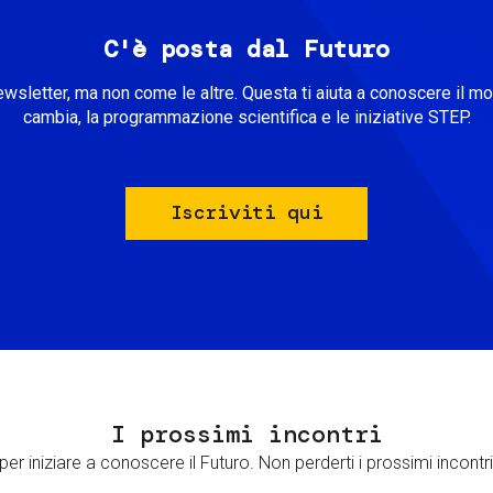
C'è posta dal Futuro
ewsletter, ma non come le altre. Questa ti aiuta a conoscere il m
cambia, la programmazione scientifica e le iniziative STEP.
Iscriviti qui
I prossimi incontri
er iniziare a conoscere il Futuro. Non perderti i prossimi incontri 