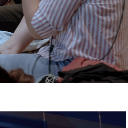
ervizi e accessibilità
Biglietti
ontatti
AQ
Immagine