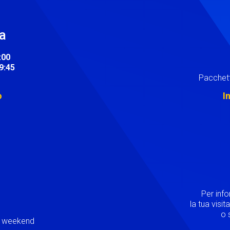
ra
:00
19:45
Pacchett
o
I
Image
Per inf
la tua visi
o s
ei weekend