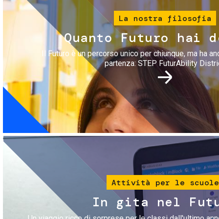
La nostra filosofia
Quanto Futuro hai d
Il Futuro è un percorso unico per chiunque, ma ha an
partenza: STEP FuturAbility Distri
Immagine
Attività per le scuole
In gita nel Fut
Un viaggio ricco di sorprese per le classi dall'ultimo anno