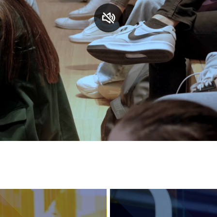
S
C
F