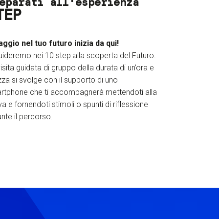
eparati all'esperienza
TEP
iaggio nel tuo futuro inizia da qui!
uideremo nei 10 step alla scoperta del Futuro.
isita guidata di gruppo della durata di un’ora e
za si svolge con il supporto di uno
rtphone che ti accompagnerà mettendoti alla
a e fornendoti stimoli o spunti di riflessione
nte il percorso.