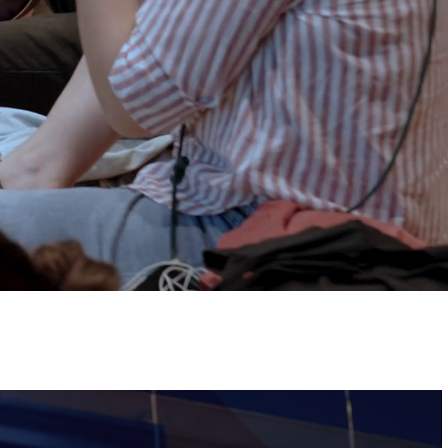
ervizi e accessibilità
Biglietti
ontatti
AQ
Immagine