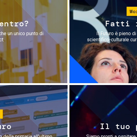
Wo
entro?
Fatti 
che un unico punto di
Il Futuro è pieno d
ct.
scientifico-culturale cu
uro
Il tuo 
 della primaria all'ultimo
Siamo pronti a ospitare 