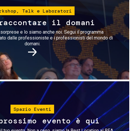
rkshop, Talk e Laboratori
raccontare il domani
i sorprese e lo siamo anche noi. Segui il programma
rato dalle professioniste e i professionisti del mondo di
domani.
Immagine
Spazio Eventi
prossimo evento è qui
il tuo evento. Non a caso, siamo la Best Location al BEA