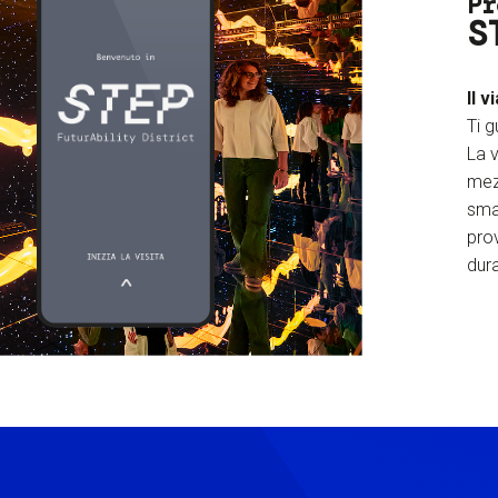
Pr
S
Il v
Ti g
La v
mez
sma
prov
dura