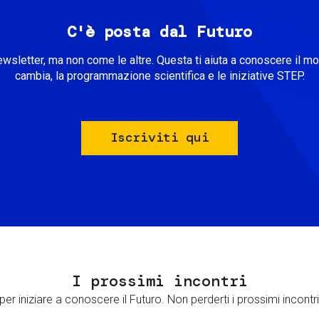
C'è posta dal Futuro
ewsletter, ma non come le altre. Questa ti aiuta a conoscere il m
cambia, la programmazione scientifica e le iniziative STEP.
Iscriviti qui
I prossimi incontri
er iniziare a conoscere il Futuro. Non perderti i prossimi incontri 