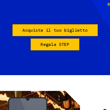
i
Acquista il tuo biglietto
Regala STEP