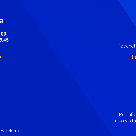
ra
:00
19:45
Pacchett
o
I
Image
Per inf
la tua visi
o s
ei weekend