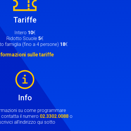
Tariffe
Intero
10
€
Ridotto Scuole
5
€
o famiglia (fino a 4 persone)
18
€
nformazioni sulle tariffe
Info
ormazioni su come programmare
ta contatta il numero
02.3302.0088
o
crivici all'indirizzo qui sotto