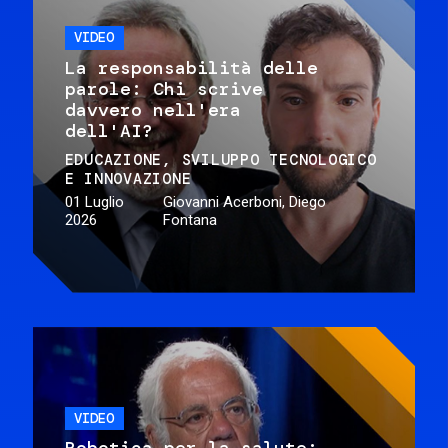
VIDEO
La responsabilità delle
parole: Chi scrive
davvero nell'era
dell'AI?
EDUCAZIONE
SVILUPPO TECNOLOGICO
E INNOVAZIONE
01 Luglio
Giovanni Acerboni, Diego
2026
Fontana
VIDEO
Robotica per la salute: