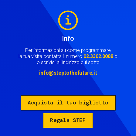
Image
Info
Per informazioni su come programmare
la tua visita contatta il numero
02.3302.0088
o
o scrivici all'indirizzo qui sotto
info@steptothefuture.it
Acquista il tuo biglietto
Regala STEP