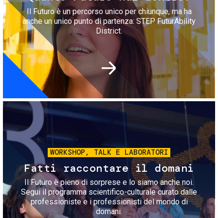
Il Futuro è un percorso unico per chiunque, ma ha
anche un unico punto di partenza: STEP FuturAbility
District.
Immagine
WORKSHOP, TALK E LABORATORI
Fatti raccontare il domani
Il Futuro è pieno di sorprese e lo siamo anche noi.
Segui il programma scientifico-culturale curato dalle
professioniste e i professionisti del mondo di
domani.