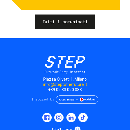
Tutti i comunicati
Piazza Olivetti 1, Milano
info@steptothefuture.it
+39 02 33 020 088
Social
menu
Mostra ulteriori
Italiano