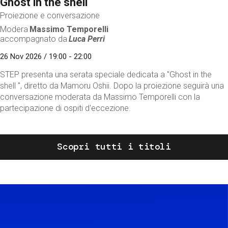
Ghost in the shell
Proiezione e conversazione
Modera
Massimo Temporelli
accompagnato da
Luca Perri
26 Nov 2026 / 19:00 - 22:00
STEP presenta una serata speciale dedicata a "Ghost in the
shell ", diretto da Mamoru Oshii. Dopo la proiezione seguirà una
conversazione moderata da Massimo Temporelli con la
partecipazione di ospiti d'eccezione.
Scopri tutti i titoli