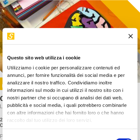
Questo sito web utilizza i cookie
Utilizziamo i cookie per personalizzare contenuti ed
annunci, per fornire funzionalità dei social media e per
Image
analizzare il nostro traffico. Condividiamo inoltre
SUNDAY@STEP
informazioni sul modo in cui utilizzi il nostro sito con i
Come funziona il cervello?
nostri partner che si occupano di analisi dei dati web,
pubblicità e social media, i quali potrebbero combinarle
Laboratorio
con altre informazioni che hai fornito loro o che hanno
20 Set 2026 / 11:15 - 13:00
raccolto dal tuo utilizzo dei loro servizi.
Costo
gratuito
Proveremo a costruire un cervello in cartoncino cercando di
Selezione