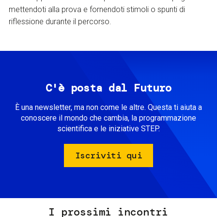
mettendoti alla prova e fornendoti stimoli o spunti di
riflessione durante il percorso.
C'è posta dal Futuro
È una newsletter, ma non come le altre. Questa ti aiuta a
conoscere il mondo che cambia, la programmazione
scientifica e le iniziative STEP.
Iscriviti qui
I prossimi incontri