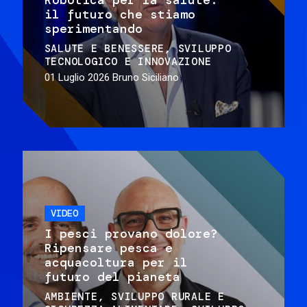
il futuro che stiamo
sperimentando
SALUTE E BENESSERE
SVILUPPO
TECNOLOGICO E INNOVAZIONE
01 Luglio 2026
Bruno Siciliano
VIDEO
I pesci provano dolore?
Ripensare pesca e
acquacoltura per il
futuro del pianeta
AMBIENTE
SVILUPPO RURALE E