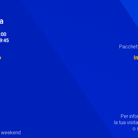
ra
:00
19:45
Pacchett
o
I
Image
Per inf
la tua visi
o s
ei weekend