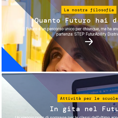
La nostra filosofia
Quanto Futuro hai d
Il Futuro è un percorso unico per chiunque, ma ha an
partenza: STEP FuturAbility Distri
Immagine
Attività per le scuole
In gita nel Fut
Un viaggio ricco di sorprese per le classi dall'ultimo anno