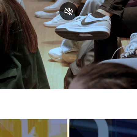
S
C
F