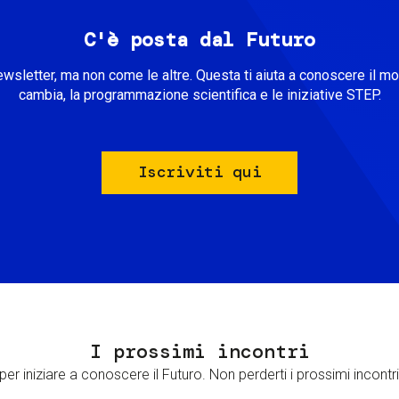
C'è posta dal Futuro
ewsletter, ma non come le altre. Questa ti aiuta a conoscere il m
cambia, la programmazione scientifica e le iniziative STEP.
Iscriviti qui
I prossimi incontri
er iniziare a conoscere il Futuro. Non perderti i prossimi incontri 