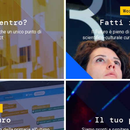
Wo
entro?
Fatti 
che un unico punto di
Il Futuro è pieno d
ct.
scientifico-culturale cu
uro
Il tuo 
 della primaria all'ultimo
Siamo pronti a ospitare 