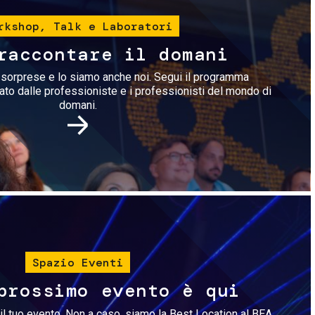
rkshop, Talk e Laboratori
raccontare il domani
i sorprese e lo siamo anche noi. Segui il programma
rato dalle professioniste e i professionisti del mondo di
domani.
Immagine
Spazio Eventi
prossimo evento è qui
il tuo evento. Non a caso, siamo la Best Location al BEA