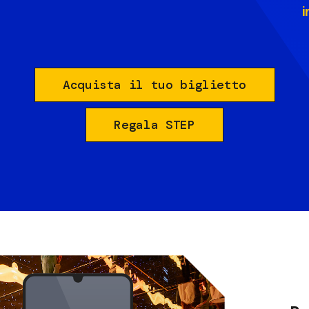
i
Acquista il tuo biglietto
Regala STEP