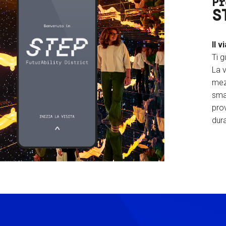
Pr
S
Il v
Ti g
La v
mez
sma
prov
dura