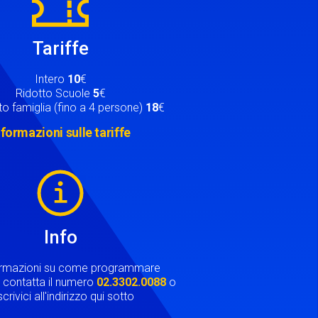
Tariffe
Intero
10
€
Ridotto Scuole
5
€
o famiglia (fino a 4 persone)
18
€
nformazioni sulle tariffe
Info
ormazioni su come programmare
ta contatta il numero
02.3302.0088
o
crivici all'indirizzo qui sotto