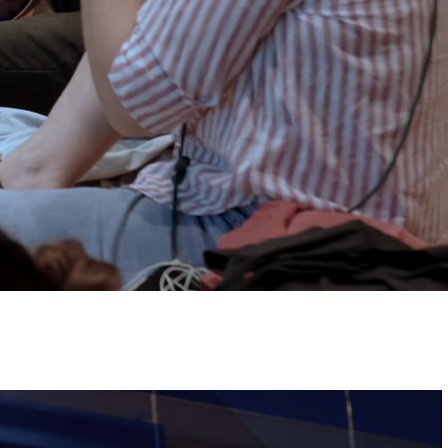
ervizi e accessibilità
Biglietti
ontatti
AQ
Immagine