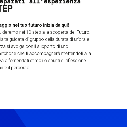
eparati all'esperienza
TEP
iaggio nel tuo futuro inizia da qui!
uideremo nei 10 step alla scoperta del Futuro.
isita guidata di gruppo della durata di un’ora e
za si svolge con il supporto di uno
rtphone che ti accompagnerà mettendoti alla
a e fornendoti stimoli o spunti di riflessione
nte il percorso.