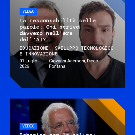
VIDEO
La responsabilità delle
parole: Chi scrive
davvero nell'era
dell'AI?
EDUCAZIONE
SVILUPPO TECNOLOGICO
E INNOVAZIONE
01 Luglio
Giovanni Acerboni, Diego
2026
Fontana
VIDEO
Robotica per la salute: