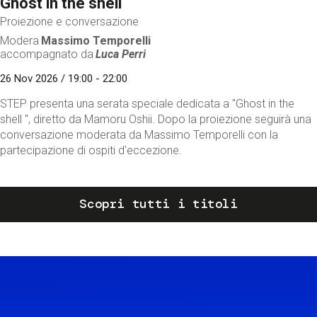
Ghost in the shell
Proiezione e conversazione
Modera
Massimo Temporelli
accompagnato da
Luca Perri
26 Nov 2026 / 19:00 - 22:00
STEP presenta una serata speciale dedicata a "Ghost in the
shell ", diretto da Mamoru Oshii. Dopo la proiezione seguirà una
conversazione moderata da Massimo Temporelli con la
partecipazione di ospiti d'eccezione.
Scopri tutti i titoli