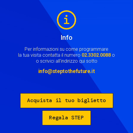
Image
Info
Per informazioni su come programmare
la tua visita contatta il numero
02.3302.0088
o
o scrivici all'indirizzo qui sotto
info@steptothefuture.it
Acquista il tuo biglietto
Regala STEP