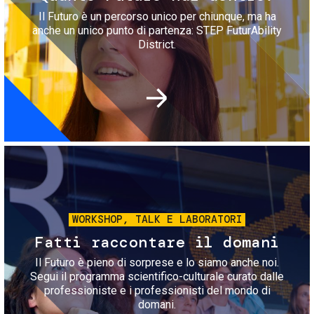
Il Futuro è un percorso unico per chiunque, ma ha
anche un unico punto di partenza: STEP FuturAbility
District.
Immagine
WORKSHOP, TALK E LABORATORI
Fatti raccontare il domani
Il Futuro è pieno di sorprese e lo siamo anche noi.
Segui il programma scientifico-culturale curato dalle
professioniste e i professionisti del mondo di
domani.