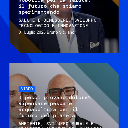
il futuro che stiamo
sperimentando
SALUTE E BENESSERE
SVILUPPO
TECNOLOGICO E INNOVAZIONE
01 Luglio 2026
Bruno Siciliano
VIDEO
I pesci provano dolore?
Ripensare pesca e
acquacoltura per il
futuro del pianeta
AMBIENTE
SVILUPPO RURALE E