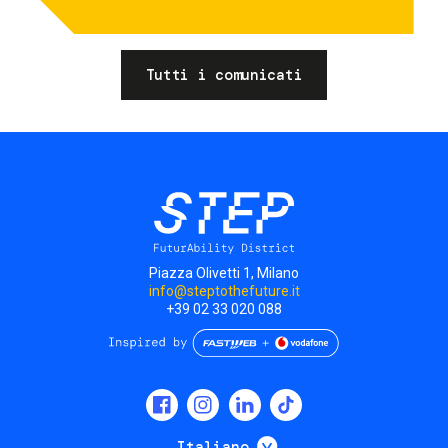
Tutti i comunicati
Piazza Olivetti 1, Milano
info@steptothefuture.it
+39 02 33 020 088
Social
menu
Mostra ulteriori
Italiano