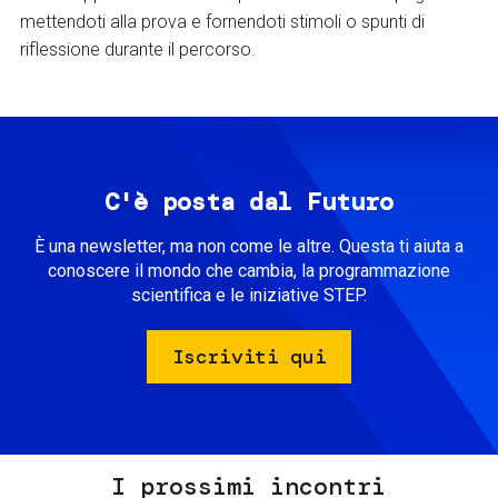
mettendoti alla prova e fornendoti stimoli o spunti di
riflessione durante il percorso.
C'è posta dal Futuro
È una newsletter, ma non come le altre. Questa ti aiuta a
conoscere il mondo che cambia, la programmazione
scientifica e le iniziative STEP.
Iscriviti qui
I prossimi incontri