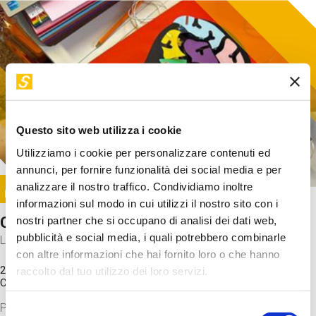
Questo sito web utilizza i cookie
Utilizziamo i cookie per personalizzare contenuti ed
annunci, per fornire funzionalità dei social media e per
Image
analizzare il nostro traffico. Condividiamo inoltre
SUNDAY@STEP
informazioni sul modo in cui utilizzi il nostro sito con i
Come funziona il cervello?
nostri partner che si occupano di analisi dei dati web,
pubblicità e social media, i quali potrebbero combinarle
Laboratorio
con altre informazioni che hai fornito loro o che hanno
20 Set 2026 / 11:15 - 13:00
raccolto dal tuo utilizzo dei loro servizi.
Costo
gratuito
Proveremo a costruire un cervello in cartoncino cercando di
Selezione