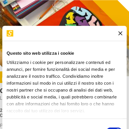
Questo sito web utilizza i cookie
Utilizziamo i cookie per personalizzare contenuti ed
annunci, per fornire funzionalità dei social media e per
Image
analizzare il nostro traffico. Condividiamo inoltre
SUNDAY@STEP
informazioni sul modo in cui utilizzi il nostro sito con i
Come funziona il cervello?
nostri partner che si occupano di analisi dei dati web,
pubblicità e social media, i quali potrebbero combinarle
Laboratorio
con altre informazioni che hai fornito loro o che hanno
20 Set 2026 / 11:15 - 13:00
raccolto dal tuo utilizzo dei loro servizi.
Costo
gratuito
Proveremo a costruire un cervello in cartoncino cercando di
Selezione