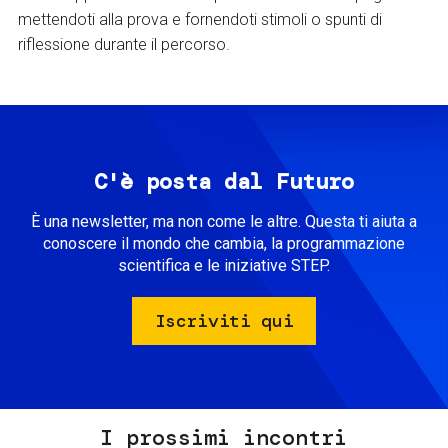
mettendoti alla prova e fornendoti stimoli o spunti di
riflessione durante il percorso.
C'è posta dal Futuro
È una newsletter, ma non come le altre. Questa ti aiuta a
conoscere il mondo che cambia, la programmazione
scientifica e le iniziative STEP.
Iscriviti qui
I prossimi incontri