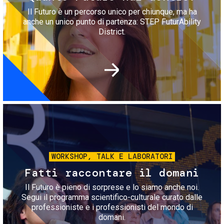
Il Futuro è un percorso unico per chiunque, ma ha
anche un unico punto di partenza: STEP FuturAbility
District.
Immagine
WORKSHOP, TALK E LABORATORI
Fatti raccontare il domani
Il Futuro è pieno di sorprese e lo siamo anche noi.
Segui il programma scientifico-culturale curato dalle
professioniste e i professionisti del mondo di
domani.