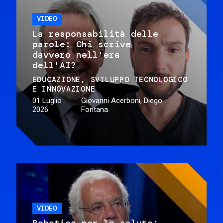
VIDEO
La responsabilità delle
parole: Chi scrive
davvero nell'era
dell'AI?
EDUCAZIONE
SVILUPPO TECNOLOGICO
E INNOVAZIONE
01 Luglio
Giovanni Acerboni, Diego
2026
Fontana
VIDEO
Robotica per la salute: