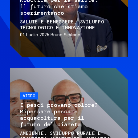
il futuro che stiamo
sperimentando
SALUTE E BENESSERE
SVILUPPO
TECNOLOGICO E INNOVAZIONE
01 Luglio 2026
Bruno Siciliano
VIDEO
I pesci provano dolore?
Ripensare pesca e
acquacoltura per il
futuro del pianeta
AMBIENTE
SVILUPPO RURALE E