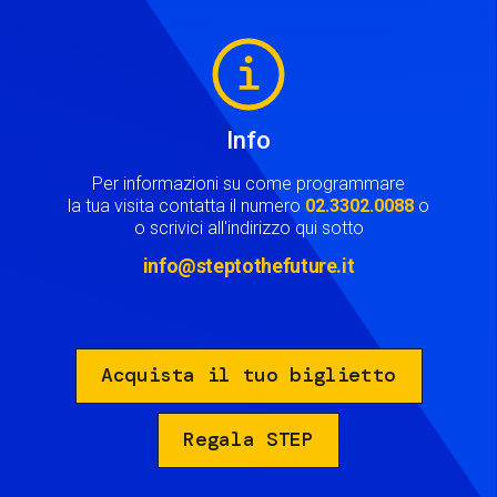
Image
Info
Per informazioni su come programmare
la tua visita contatta il numero
02.3302.0088
o
o scrivici all'indirizzo qui sotto
info@steptothefuture.it
Acquista il tuo biglietto
Regala STEP