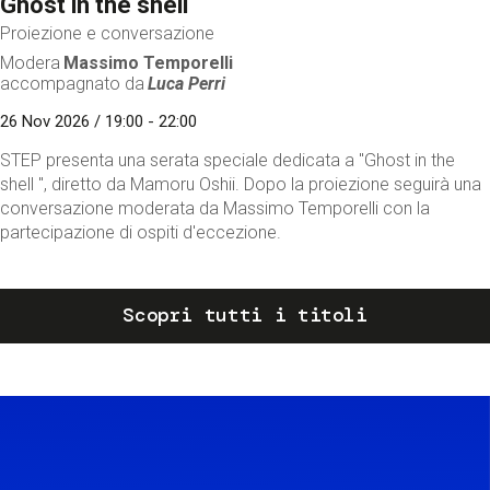
Ghost in the shell
Proiezione e conversazione
Modera
Massimo Temporelli
accompagnato da
Luca Perri
26 Nov 2026 / 19:00 - 22:00
STEP presenta una serata speciale dedicata a "Ghost in the
shell ", diretto da Mamoru Oshii. Dopo la proiezione seguirà una
conversazione moderata da Massimo Temporelli con la
partecipazione di ospiti d'eccezione.
Scopri tutti i titoli