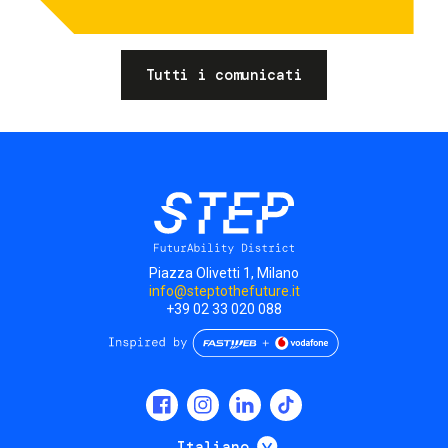
Tutti i comunicati
Piazza Olivetti 1, Milano
info@steptothefuture.it
+39 02 33 020 088
Social
menu
Mostra ulteriori
Italiano