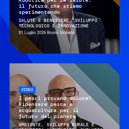
il futuro che stiamo
sperimentando
SALUTE E BENESSERE
SVILUPPO
TECNOLOGICO E INNOVAZIONE
01 Luglio 2026
Bruno Siciliano
VIDEO
I pesci provano dolore?
Ripensare pesca e
acquacoltura per il
futuro del pianeta
AMBIENTE
SVILUPPO RURALE E