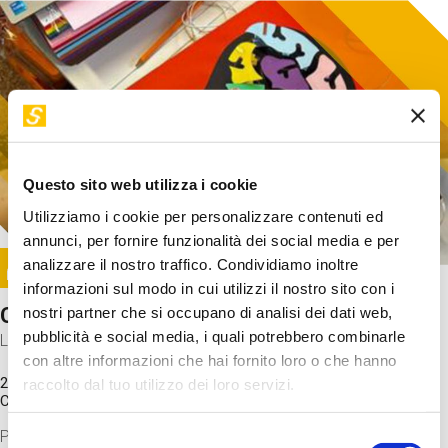
Questo sito web utilizza i cookie
Utilizziamo i cookie per personalizzare contenuti ed
annunci, per fornire funzionalità dei social media e per
Image
analizzare il nostro traffico. Condividiamo inoltre
SUNDAY@STEP
informazioni sul modo in cui utilizzi il nostro sito con i
Come funziona il cervello?
nostri partner che si occupano di analisi dei dati web,
pubblicità e social media, i quali potrebbero combinarle
Laboratorio
con altre informazioni che hai fornito loro o che hanno
20 Set 2026 / 11:15 - 13:00
raccolto dal tuo utilizzo dei loro servizi.
Costo
gratuito
Proveremo a costruire un cervello in cartoncino cercando di
Selezione