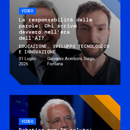
VIDEO
La responsabilità delle
parole: Chi scrive
davvero nell'era
dell'AI?
EDUCAZIONE
SVILUPPO TECNOLOGICO
E INNOVAZIONE
01 Luglio
Giovanni Acerboni, Diego
2026
Fontana
VIDEO
Robotica per la salute: