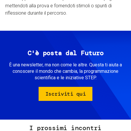
mettendoti alla prova e fornendoti stimoli o spunti di
riflessione durante il percorso.
C'è posta dal Futuro
È una newsletter, ma non come le altre. Questa ti aiuta a
conoscere il mondo che cambia, la programmazione
scientifica e le iniziative STEP.
Iscriviti qui
I prossimi incontri