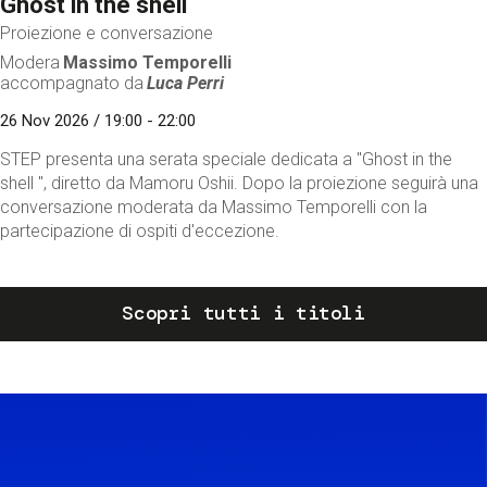
Ghost in the shell
Proiezione e conversazione
Modera
Massimo Temporelli
accompagnato da
Luca Perri
26 Nov 2026 / 19:00 - 22:00
STEP presenta una serata speciale dedicata a "Ghost in the
shell ", diretto da Mamoru Oshii. Dopo la proiezione seguirà una
conversazione moderata da Massimo Temporelli con la
partecipazione di ospiti d'eccezione.
Scopri tutti i titoli