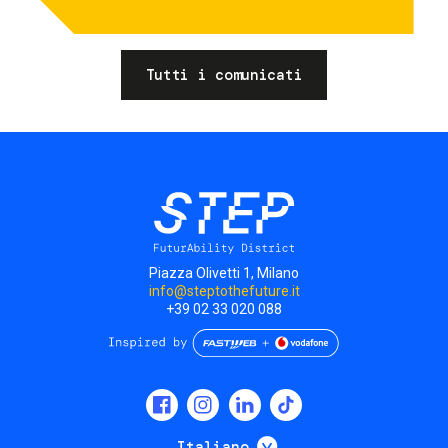
Tutti i comunicati
Piazza Olivetti 1, Milano
info@steptothefuture.it
+39 02 33 020 088
Social
menu
Mostra ulteriori
Italiano