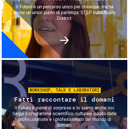
Il Futuro è un percorso unico per chiunque, ma ha
anche un unico punto di partenza: STEP FuturAbility
District.
Immagine
WORKSHOP, TALK E LABORATORI
Fatti raccontare il domani
Il Futuro è pieno di sorprese e lo siamo anche noi.
Segui il programma scientifico-culturale curato dalle
professioniste e i professionisti del mondo di
domani.