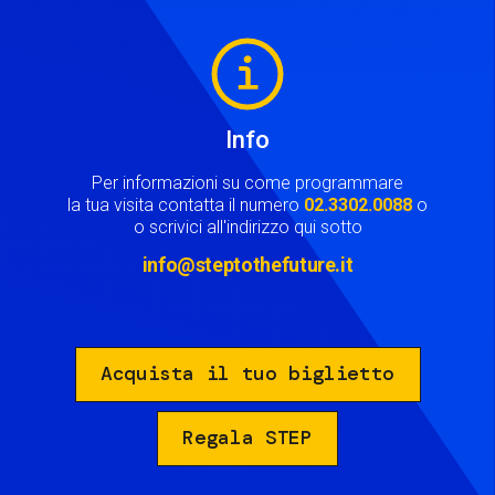
Image
Info
Per informazioni su come programmare
la tua visita contatta il numero
02.3302.0088
o
o scrivici all'indirizzo qui sotto
info@steptothefuture.it
Acquista il tuo biglietto
Regala STEP