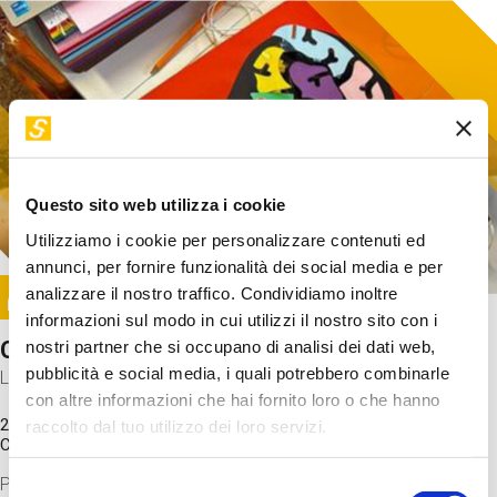
Questo sito web utilizza i cookie
Utilizziamo i cookie per personalizzare contenuti ed
annunci, per fornire funzionalità dei social media e per
Image
analizzare il nostro traffico. Condividiamo inoltre
SUNDAY@STEP
informazioni sul modo in cui utilizzi il nostro sito con i
Come funziona il cervello?
nostri partner che si occupano di analisi dei dati web,
pubblicità e social media, i quali potrebbero combinarle
Laboratorio
con altre informazioni che hai fornito loro o che hanno
20 Set 2026 / 11:15 - 13:00
raccolto dal tuo utilizzo dei loro servizi.
Costo
gratuito
Proveremo a costruire un cervello in cartoncino cercando di
Selezione