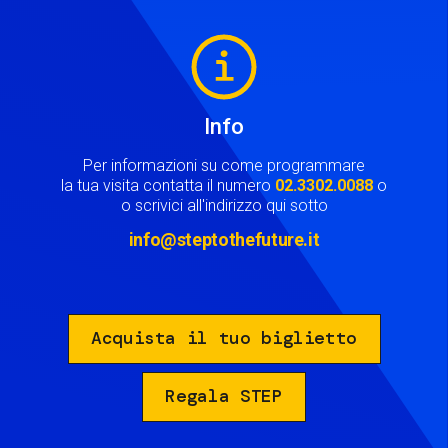
Image
Info
Per informazioni su come programmare
la tua visita contatta il numero
02.3302.0088
o
o scrivici all'indirizzo qui sotto
info@steptothefuture.it
Acquista il tuo biglietto
Regala STEP