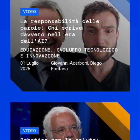
VIDEO
La responsabilità delle
parole: Chi scrive
davvero nell'era
dell'AI?
EDUCAZIONE
SVILUPPO TECNOLOGICO
E INNOVAZIONE
01 Luglio
Giovanni Acerboni, Diego
2026
Fontana
VIDEO
Robotica per la salute: