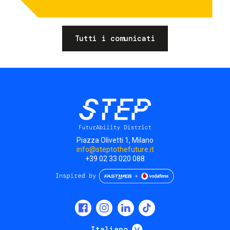
Tutti i comunicati
Piazza Olivetti 1, Milano
info@steptothefuture.it
+39 02 33 020 088
Social
menu
Mostra ulteriori
Italiano