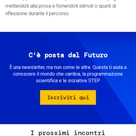
mettendoti alla prova e fornendoti stimoli o spunti di
riflessione durante il percorso.
C'è posta dal Futuro
È una newsletter, ma non come le altre. Questa ti aiuta a
conoscere il mondo che cambia, la programmazione
scientifica e le iniziative STEP.
Iscriviti qui
I prossimi incontri