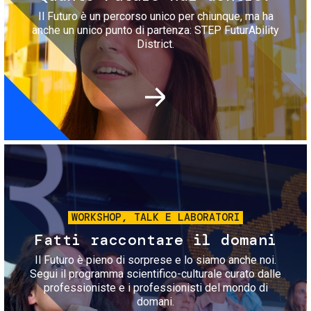
Il Futuro è un percorso unico per chiunque, ma ha
anche un unico punto di partenza: STEP FuturAbility
District.
Immagine
WORKSHOP, TALK E LABORATORI
Fatti raccontare il domani
Il Futuro è pieno di sorprese e lo siamo anche noi.
Segui il programma scientifico-culturale curato dalle
professioniste e i professionisti del mondo di
domani.