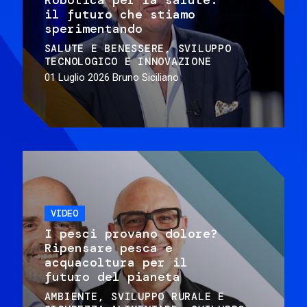
il futuro che stiamo
sperimentando
SALUTE E BENESSERE
SVILUPPO
TECNOLOGICO E INNOVAZIONE
01 Luglio 2026
Bruno Siciliano
VIDEO
I pesci provano dolore?
Ripensare pesca e
acquacoltura per il
futuro del pianeta
AMBIENTE
SVILUPPO RURALE E