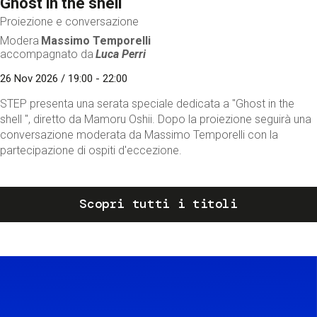
Ghost in the shell
Proiezione e conversazione
Modera
Massimo Temporelli
accompagnato da
Luca Perri
26 Nov 2026 / 19:00 - 22:00
STEP presenta una serata speciale dedicata a "Ghost in the
shell ", diretto da Mamoru Oshii. Dopo la proiezione seguirà una
conversazione moderata da Massimo Temporelli con la
partecipazione di ospiti d'eccezione.
Scopri tutti i titoli