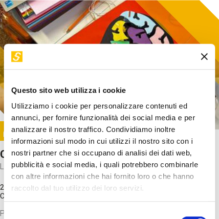
Questo sito web utilizza i cookie
Utilizziamo i cookie per personalizzare contenuti ed
annunci, per fornire funzionalità dei social media e per
Image
analizzare il nostro traffico. Condividiamo inoltre
SUNDAY@STEP
informazioni sul modo in cui utilizzi il nostro sito con i
Come funziona il cervello?
nostri partner che si occupano di analisi dei dati web,
pubblicità e social media, i quali potrebbero combinarle
Laboratorio
con altre informazioni che hai fornito loro o che hanno
20 Set 2026 / 11:15 - 13:00
raccolto dal tuo utilizzo dei loro servizi.
Costo
gratuito
Proveremo a costruire un cervello in cartoncino cercando di
Selezione