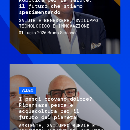
il futuro che stiamo
sperimentando
SALUTE E BENESSERE
SVILUPPO
TECNOLOGICO E INNOVAZIONE
01 Luglio 2026
Bruno Siciliano
VIDEO
I pesci provano dolore?
Ripensare pesca e
acquacoltura per il
futuro del pianeta
AMBIENTE
SVILUPPO RURALE E