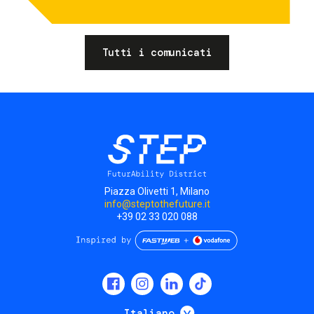
Tutti i comunicati
Piazza Olivetti 1, Milano
info@steptothefuture.it
+39 02 33 020 088
Social
menu
Mostra ulteriori
Italiano