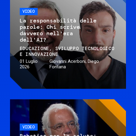
VIDEO
La responsabilità delle
parole: Chi scrive
davvero nell'era
dell'AI?
EDUCAZIONE
SVILUPPO TECNOLOGICO
E INNOVAZIONE
01 Luglio
Giovanni Acerboni, Diego
2026
Fontana
VIDEO
Robotica per la salute: