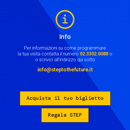
Image
Info
Per informazioni su come programmare
la tua visita contatta il numero
02.3302.0088
o
o scrivici all'indirizzo qui sotto
info@steptothefuture.it
Acquista il tuo biglietto
Regala STEP