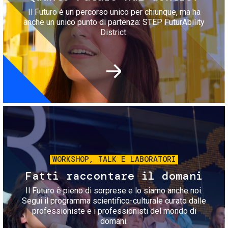
Il Futuro è un percorso unico per chiunque, ma ha
anche un unico punto di partenza: STEP FuturAbility
District.
Immagine
WORKSHOP, TALK E LABORATORI
Fatti raccontare il domani
Il Futuro è pieno di sorprese e lo siamo anche noi.
Segui il programma scientifico-culturale curato dalle
professioniste e i professionisti del mondo di
domani.