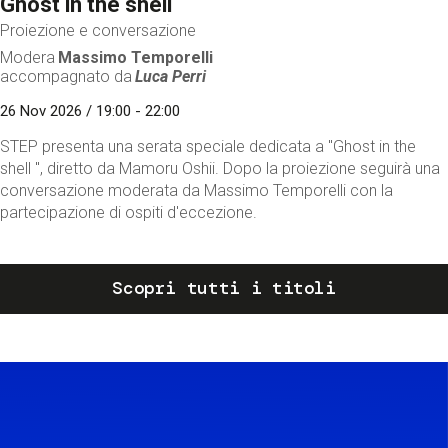
Ghost in the shell
Proiezione e conversazione
Modera
Massimo Temporelli
accompagnato da
Luca Perri
26 Nov 2026 / 19:00 - 22:00
STEP presenta una serata speciale dedicata a "Ghost in the
shell ", diretto da Mamoru Oshii. Dopo la proiezione seguirà una
conversazione moderata da Massimo Temporelli con la
partecipazione di ospiti d'eccezione.
Scopri tutti i titoli