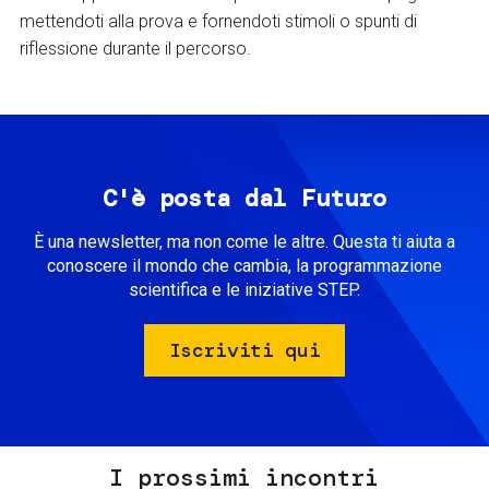
mettendoti alla prova e fornendoti stimoli o spunti di
riflessione durante il percorso.
C'è posta dal Futuro
È una newsletter, ma non come le altre. Questa ti aiuta a
conoscere il mondo che cambia, la programmazione
scientifica e le iniziative STEP.
Iscriviti qui
I prossimi incontri