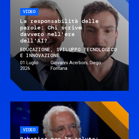
VIDEO
La responsabilità delle
parole: Chi scrive
davvero nell'era
dell'AI?
EDUCAZIONE
SVILUPPO TECNOLOGICO
E INNOVAZIONE
01 Luglio
Giovanni Acerboni, Diego
2026
Fontana
VIDEO
Robotica per la salute: