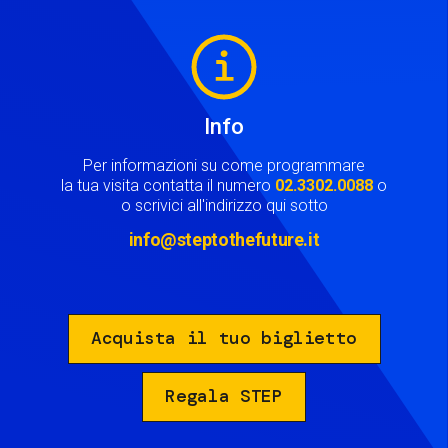
Image
Info
Per informazioni su come programmare
la tua visita contatta il numero
02.3302.0088
o
o scrivici all'indirizzo qui sotto
info@steptothefuture.it
Acquista il tuo biglietto
Regala STEP