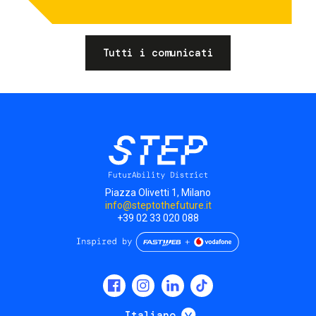
Tutti i comunicati
Piazza Olivetti 1, Milano
info@steptothefuture.it
+39 02 33 020 088
Social
menu
Mostra ulteriori
Italiano