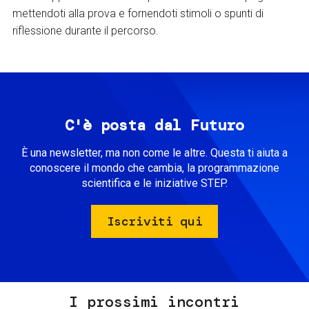
mettendoti alla prova e fornendoti stimoli o spunti di
riflessione durante il percorso.
C'è posta dal Futuro
È una newsletter, ma non come le altre. Questa ti aiuta a
conoscere il mondo che cambia, la programmazione
scientifica e le iniziative STEP.
Iscriviti qui
I prossimi incontri