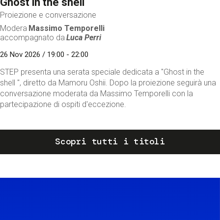
Ghost in the shell
Proiezione e conversazione
Modera
Massimo Temporelli
accompagnato da
Luca Perri
26 Nov 2026 / 19:00 - 22:00
STEP presenta una serata speciale dedicata a "Ghost in the
shell ", diretto da Mamoru Oshii. Dopo la proiezione seguirà una
conversazione moderata da Massimo Temporelli con la
partecipazione di ospiti d'eccezione.
Scopri tutti i titoli