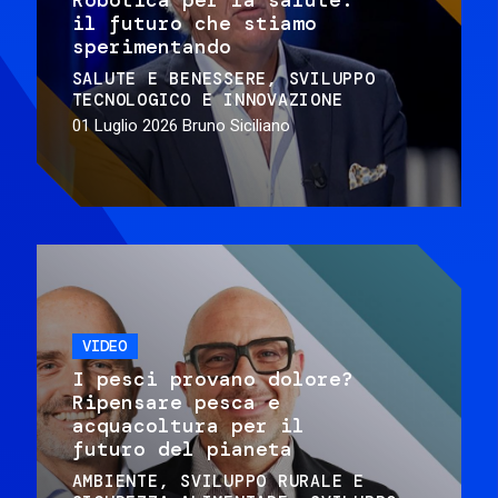
il futuro che stiamo
sperimentando
SALUTE E BENESSERE
SVILUPPO
TECNOLOGICO E INNOVAZIONE
01 Luglio 2026
Bruno Siciliano
VIDEO
I pesci provano dolore?
Ripensare pesca e
acquacoltura per il
futuro del pianeta
AMBIENTE
SVILUPPO RURALE E