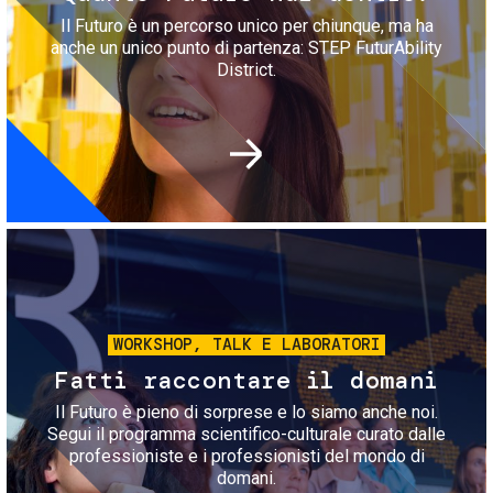
Il Futuro è un percorso unico per chiunque, ma ha
anche un unico punto di partenza: STEP FuturAbility
District.
Immagine
WORKSHOP, TALK E LABORATORI
Fatti raccontare il domani
Il Futuro è pieno di sorprese e lo siamo anche noi.
Segui il programma scientifico-culturale curato dalle
professioniste e i professionisti del mondo di
domani.