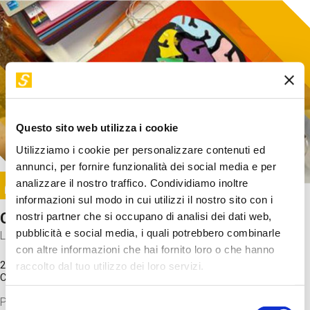
Questo sito web utilizza i cookie
Utilizziamo i cookie per personalizzare contenuti ed
annunci, per fornire funzionalità dei social media e per
Image
analizzare il nostro traffico. Condividiamo inoltre
SUNDAY@STEP
informazioni sul modo in cui utilizzi il nostro sito con i
Come funziona il cervello?
nostri partner che si occupano di analisi dei dati web,
pubblicità e social media, i quali potrebbero combinarle
Laboratorio
con altre informazioni che hai fornito loro o che hanno
20 Set 2026 / 11:15 - 13:00
raccolto dal tuo utilizzo dei loro servizi.
Costo
gratuito
Proveremo a costruire un cervello in cartoncino cercando di
Selezione