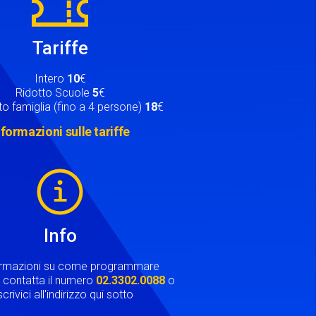
Tariffe
Intero
10
€
Ridotto Scuole
5
€
o famiglia (fino a 4 persone)
18
€
nformazioni sulle tariffe
Info
ormazioni su come programmare
ta contatta il numero
02.3302.0088
o
crivici all'indirizzo qui sotto