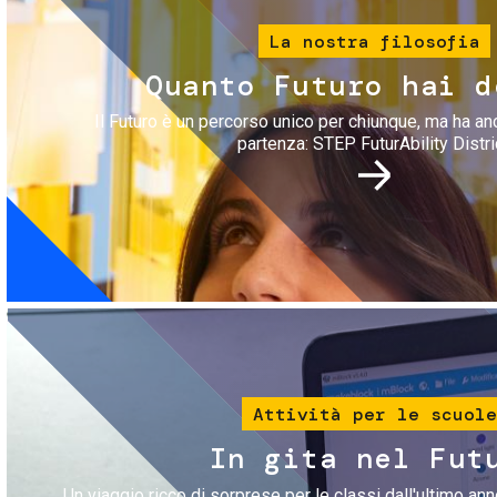
La nostra filosofia
Quanto Futuro hai d
Il Futuro è un percorso unico per chiunque, ma ha an
partenza: STEP FuturAbility Distri
Immagine
Attività per le scuole
In gita nel Fut
Un viaggio ricco di sorprese per le classi dall'ultimo anno