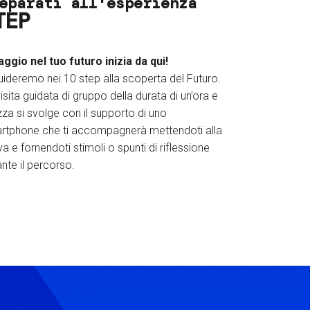
eparati all'esperienza
TEP
iaggio nel tuo futuro inizia da qui!
uideremo nei 10 step alla scoperta del Futuro.
isita guidata di gruppo della durata di un’ora e
za si svolge con il supporto di uno
rtphone che ti accompagnerà mettendoti alla
a e fornendoti stimoli o spunti di riflessione
nte il percorso.