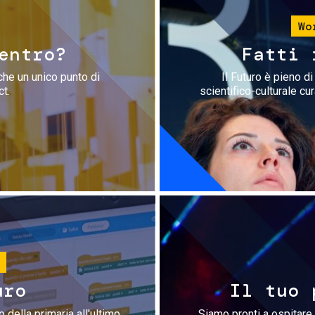
Wo
entro?
Fatti 
che un unico punto di
Il Futuro è pieno d
ct.
scientifico-culturale cu
uro
Il tuo 
 della primaria all'ultimo
Siamo pronti a ospitare 