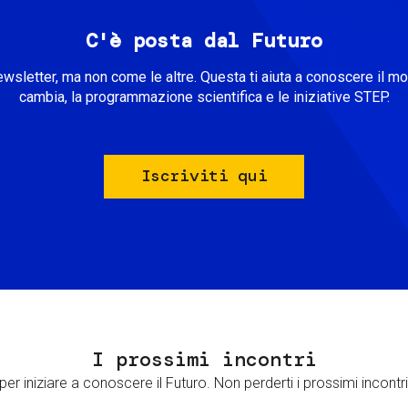
C'è posta dal Futuro
ewsletter, ma non come le altre. Questa ti aiuta a conoscere il m
cambia, la programmazione scientifica e le iniziative STEP.
Iscriviti qui
I prossimi incontri
er iniziare a conoscere il Futuro. Non perderti i prossimi incontri 