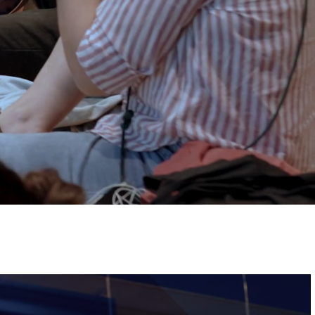
ervizi e accessibilità
Biglietti
ontatti
AQ
Immagine