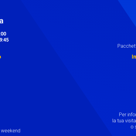
ra
:00
19:45
Pacchett
o
I
Image
Per inf
la tua visi
o s
ei weekend