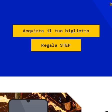
i
Acquista il tuo biglietto
Regala STEP