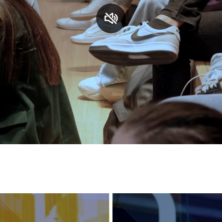
S
C
F