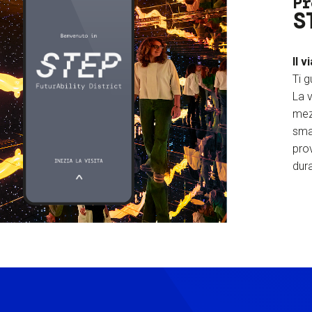
Pr
S
Il v
Ti g
La v
mez
sma
prov
dura