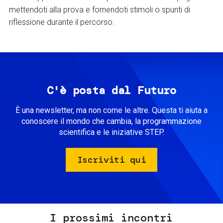
mettendoti alla prova e fornendoti stimoli o spunti di
riflessione durante il percorso.
C'è posta dal Futuro
È una newsletter, ma non come le altre. Questa ti aiuta a
conoscere il mondo che cambia, la programmazione
scientifica e le iniziative STEP.
Iscriviti qui
I prossimi incontri