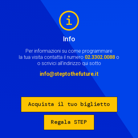
Image
Info
Per informazioni su come programmare
la tua visita contatta il numero
02.3302.0088
o
o scrivici all'indirizzo qui sotto
info@steptothefuture.it
Acquista il tuo biglietto
Regala STEP