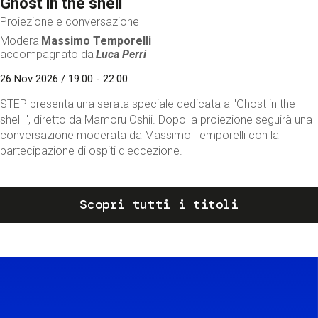
Ghost in the shell
Proiezione e conversazione
Modera
Massimo Temporelli
accompagnato da
Luca Perri
26 Nov 2026 / 19:00 - 22:00
STEP presenta una serata speciale dedicata a "Ghost in the
shell ", diretto da Mamoru Oshii. Dopo la proiezione seguirà una
conversazione moderata da Massimo Temporelli con la
partecipazione di ospiti d'eccezione.
Scopri tutti i titoli