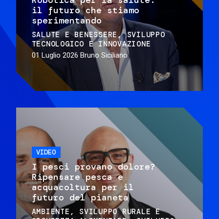
il futuro che stiamo
sperimentando
SALUTE E BENESSERE
SVILUPPO
TECNOLOGICO E INNOVAZIONE
01 Luglio 2026
Bruno Siciliano
VIDEO
I pesci provano dolore?
Ripensare pesca e
acquacoltura per il
futuro del pianeta
AMBIENTE
SVILUPPO RURALE E