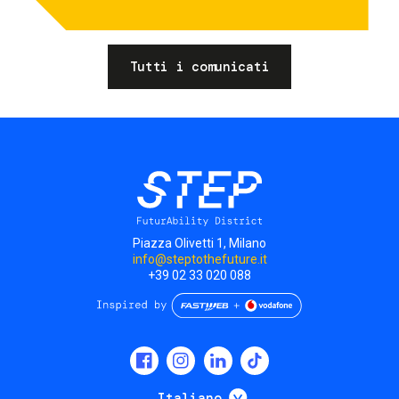
Tutti i comunicati
Piazza Olivetti 1, Milano
info@steptothefuture.it
+39 02 33 020 088
Social
menu
Mostra ulteriori
Italiano