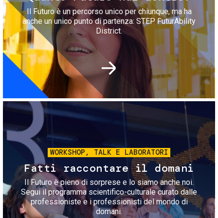
Il Futuro è un percorso unico per chiunque, ma ha
anche un unico punto di partenza: STEP FuturAbility
District.
Immagine
WORKSHOP, TALK E LABORATORI
Fatti raccontare il domani
Il Futuro è pieno di sorprese e lo siamo anche noi.
Segui il programma scientifico-culturale curato dalle
professioniste e i professionisti del mondo di
domani.