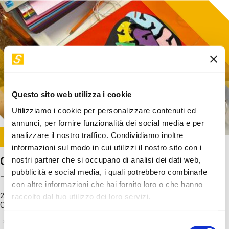
Questo sito web utilizza i cookie
Utilizziamo i cookie per personalizzare contenuti ed
annunci, per fornire funzionalità dei social media e per
Image
analizzare il nostro traffico. Condividiamo inoltre
SUNDAY@STEP
informazioni sul modo in cui utilizzi il nostro sito con i
Come funziona il cervello?
nostri partner che si occupano di analisi dei dati web,
pubblicità e social media, i quali potrebbero combinarle
Laboratorio
con altre informazioni che hai fornito loro o che hanno
20 Set 2026 / 11:15 - 13:00
raccolto dal tuo utilizzo dei loro servizi.
Costo
gratuito
Proveremo a costruire un cervello in cartoncino cercando di
Selezione