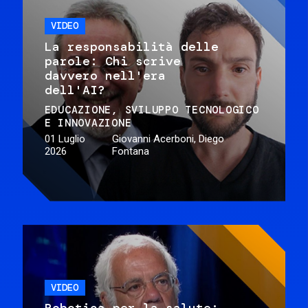
VIDEO
La responsabilità delle
parole: Chi scrive
davvero nell'era
dell'AI?
EDUCAZIONE
SVILUPPO TECNOLOGICO
E INNOVAZIONE
01 Luglio
Giovanni Acerboni, Diego
2026
Fontana
VIDEO
Robotica per la salute: