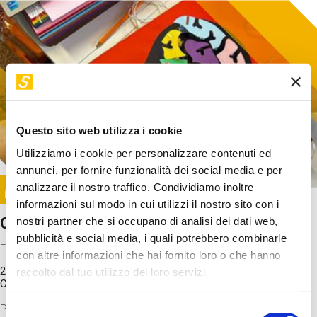
Questo sito web utilizza i cookie
Utilizziamo i cookie per personalizzare contenuti ed
annunci, per fornire funzionalità dei social media e per
Image
analizzare il nostro traffico. Condividiamo inoltre
SUNDAY@STEP
informazioni sul modo in cui utilizzi il nostro sito con i
Come funziona il cervello?
nostri partner che si occupano di analisi dei dati web,
pubblicità e social media, i quali potrebbero combinarle
Laboratorio
con altre informazioni che hai fornito loro o che hanno
20 Set 2026 / 11:15 - 13:00
raccolto dal tuo utilizzo dei loro servizi.
Costo
gratuito
Proveremo a costruire un cervello in cartoncino cercando di
Selezione