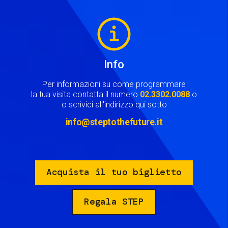
Image
Info
Per informazioni su come programmare
la tua visita contatta il numero
02.3302.0088
o
o scrivici all'indirizzo qui sotto
info@steptothefuture.it
Acquista il tuo biglietto
Regala STEP