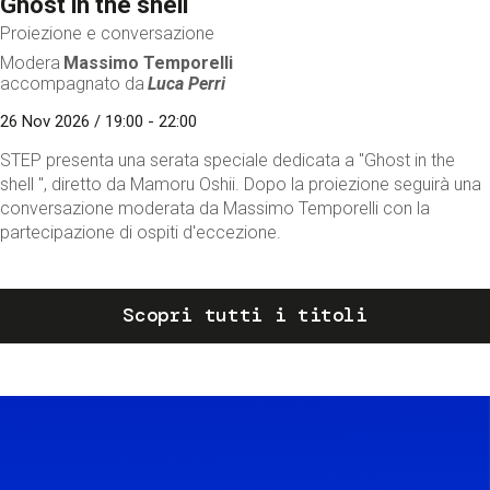
Ghost in the shell
Proiezione e conversazione
Modera
Massimo Temporelli
accompagnato da
Luca Perri
26 Nov 2026 / 19:00 - 22:00
STEP presenta una serata speciale dedicata a "Ghost in the
shell ", diretto da Mamoru Oshii. Dopo la proiezione seguirà una
conversazione moderata da Massimo Temporelli con la
partecipazione di ospiti d'eccezione.
Scopri tutti i titoli