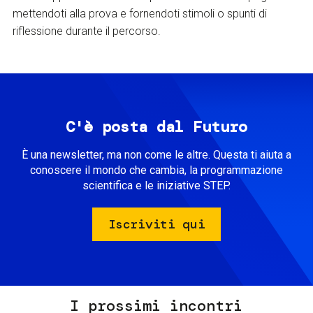
mettendoti alla prova e fornendoti stimoli o spunti di
riflessione durante il percorso.
C'è posta dal Futuro
È una newsletter, ma non come le altre. Questa ti aiuta a
conoscere il mondo che cambia, la programmazione
scientifica e le iniziative STEP.
Iscriviti qui
I prossimi incontri