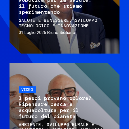
il futuro che stiamo
sperimentando
SALUTE E BENESSERE
SVILUPPO
TECNOLOGICO E INNOVAZIONE
01 Luglio 2026
Bruno Siciliano
VIDEO
I pesci provano dolore?
Ripensare pesca e
acquacoltura per il
futuro del pianeta
AMBIENTE
SVILUPPO RURALE E