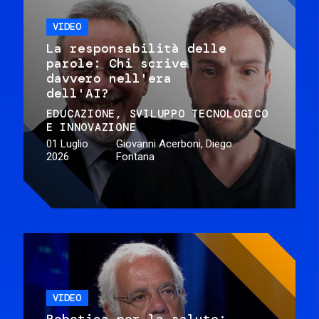
VIDEO
La responsabilità delle
parole: Chi scrive
davvero nell'era
dell'AI?
EDUCAZIONE
SVILUPPO TECNOLOGICO
E INNOVAZIONE
01 Luglio
Giovanni Acerboni, Diego
2026
Fontana
VIDEO
Robotica per la salute: