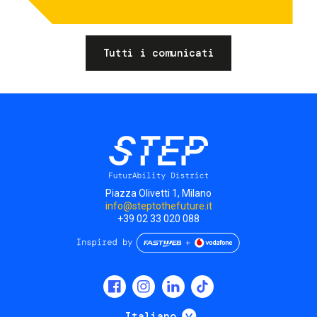
Tutti i comunicati
Piazza Olivetti 1, Milano
info@steptothefuture.it
+39 02 33 020 088
Social
menu
Mostra ulteriori
Italiano