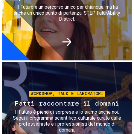
Il Futuro è un percorso unico per chiunque, ma ha
anche un unico punto di partenza: STEP FuturAbility
District.
Immagine
WORKSHOP, TALK E LABORATORI
Fatti raccontare il domani
Il Futuro è pieno di sorprese e lo siamo anche noi.
Segui il programma scientifico-culturale curato dalle
professioniste e i professionisti del mondo di
domani.