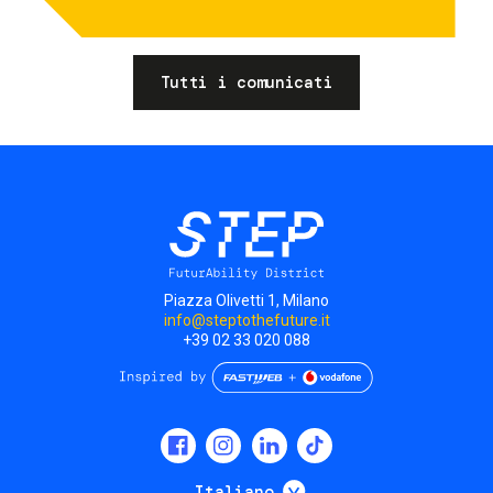
Tutti i comunicati
Piazza Olivetti 1, Milano
info@steptothefuture.it
+39 02 33 020 088
Social
menu
Mostra ulteriori
Italiano