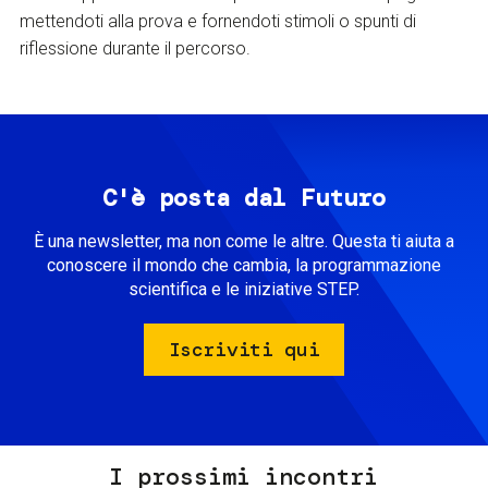
mettendoti alla prova e fornendoti stimoli o spunti di
riflessione durante il percorso.
C'è posta dal Futuro
È una newsletter, ma non come le altre. Questa ti aiuta a
conoscere il mondo che cambia, la programmazione
scientifica e le iniziative STEP.
Iscriviti qui
I prossimi incontri