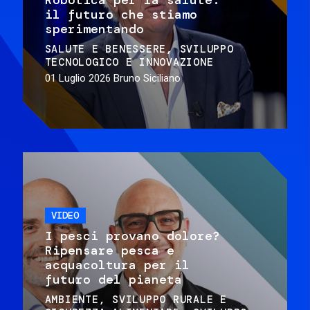
il futuro che stiamo
sperimentando
SALUTE E BENESSERE
SVILUPPO
TECNOLOGICO E INNOVAZIONE
01 Luglio 2026
Bruno Siciliano
VIDEO
I pesci provano dolore?
Ripensare pesca e
acquacoltura per il
futuro del pianeta
AMBIENTE
SVILUPPO RURALE E