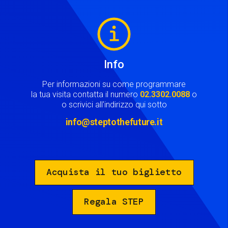
Image
Info
Per informazioni su come programmare
la tua visita contatta il numero
02.3302.0088
o
o scrivici all'indirizzo qui sotto
info@steptothefuture.it
Acquista il tuo biglietto
Regala STEP