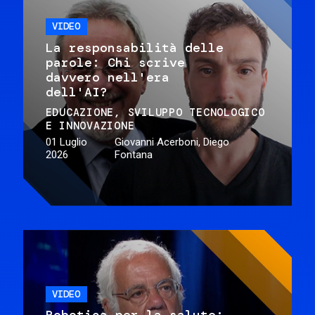
VIDEO
La responsabilità delle
parole: Chi scrive
davvero nell'era
dell'AI?
EDUCAZIONE
SVILUPPO TECNOLOGICO
E INNOVAZIONE
01 Luglio
Giovanni Acerboni, Diego
2026
Fontana
VIDEO
Robotica per la salute: