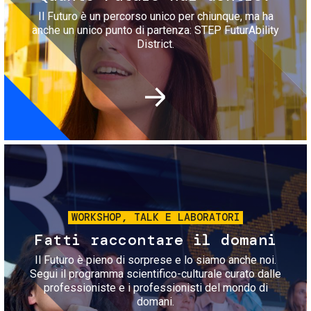
Il Futuro è un percorso unico per chiunque, ma ha
anche un unico punto di partenza: STEP FuturAbility
District.
Immagine
WORKSHOP, TALK E LABORATORI
Fatti raccontare il domani
Il Futuro è pieno di sorprese e lo siamo anche noi.
Segui il programma scientifico-culturale curato dalle
professioniste e i professionisti del mondo di
domani.