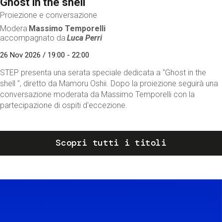
Ghost in the shell
Proiezione e conversazione
Modera
Massimo Temporelli
accompagnato da
Luca Perri
26 Nov 2026 / 19:00 - 22:00
STEP presenta una serata speciale dedicata a "Ghost in the
shell ", diretto da Mamoru Oshii. Dopo la proiezione seguirà una
conversazione moderata da Massimo Temporelli con la
partecipazione di ospiti d'eccezione.
Scopri tutti i titoli