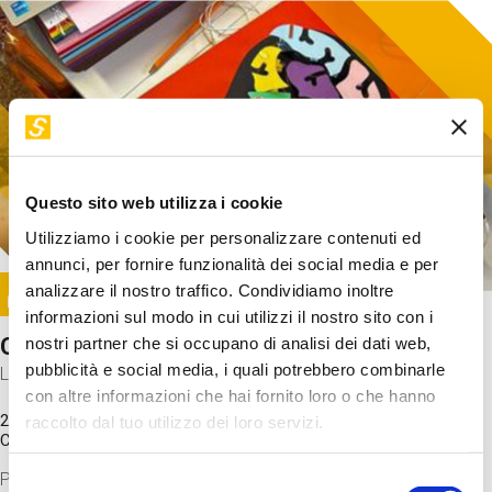
Questo sito web utilizza i cookie
Utilizziamo i cookie per personalizzare contenuti ed
annunci, per fornire funzionalità dei social media e per
Image
analizzare il nostro traffico. Condividiamo inoltre
SUNDAY@STEP
informazioni sul modo in cui utilizzi il nostro sito con i
Come funziona il cervello?
nostri partner che si occupano di analisi dei dati web,
pubblicità e social media, i quali potrebbero combinarle
Laboratorio
con altre informazioni che hai fornito loro o che hanno
20 Set 2026 / 11:15 - 13:00
raccolto dal tuo utilizzo dei loro servizi.
Costo
gratuito
Proveremo a costruire un cervello in cartoncino cercando di
Selezione